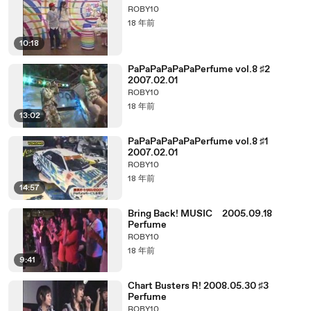
ROBY10
18 年前
10:18
PaPaPaPaPaPaPerfume vol.8 ♯2
2007.02.01
ROBY10
18 年前
13:02
PaPaPaPaPaPaPerfume vol.8 ♯1
2007.02.01
ROBY10
18 年前
14:57
Bring Back! MUSIC 2005.09.18
Perfume
ROBY10
18 年前
9:41
Chart Busters R! 2008.05.30 ♯3
Perfume
ROBY10