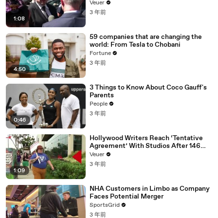
Disinformation’ Amongst All Social
Veuer
Media Platforms
3 年前
1:08
59 companies that are changing the
world: From Tesla to Chobani
Fortune
3 年前
4:50
3 Things to Know About Coco Gauff's
Parents
People
3 年前
0:46
Hollywood Writers Reach ‘Tentative
Agreement’ With Studios After 146
Day Strike
Veuer
3 年前
1:09
NHA Customers in Limbo as Company
Faces Potential Merger
SportsGrid
3 年前