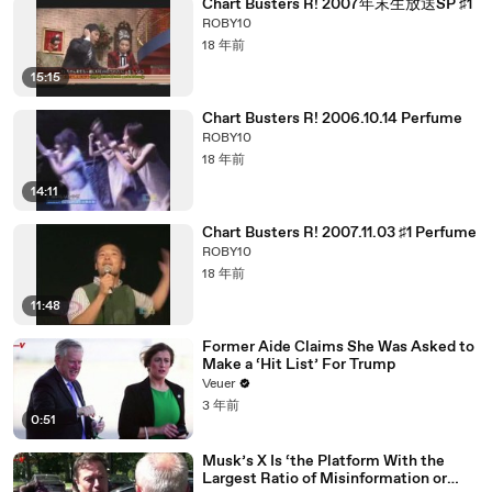
Chart Busters R! 2007年末生放送SP ♯1
ROBY10
18 年前
15:15
Chart Busters R! 2006.10.14 Perfume
ROBY10
18 年前
14:11
Chart Busters R! 2007.11.03 ♯1 Perfume
ROBY10
18 年前
11:48
Former Aide Claims She Was Asked to
Make a ‘Hit List’ For Trump
Veuer
3 年前
0:51
Musk’s X Is ‘the Platform With the
Largest Ratio of Misinformation or