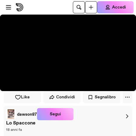
Vai al lettore
Passa al contenuto principale
Accedi
Like
Condividi
Segnalibro
Segui
dawson87
Lo Spaccone
18 anni fa