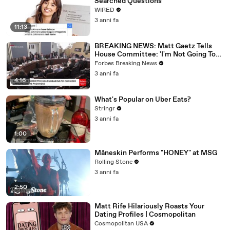
Searched Questions
WIRED
3 anni fa
11:13
BREAKING NEWS: Matt Gaetz Tells
House Committee: 'I'm Not Going To
Vote For A Continuing Resolution'
Forbes Breaking News
3 anni fa
4:16
What's Popular on Uber Eats?
Stringr
3 anni fa
1:00
Måneskin Performs "HONEY" at MSG
Rolling Stone
3 anni fa
2:50
Matt Rife Hilariously Roasts Your
Dating Profiles | Cosmopolitan
Cosmopolitan USA