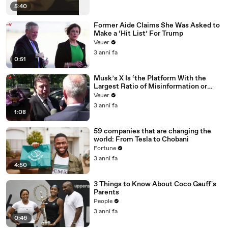
5:40
Former Aide Claims She Was Asked to
Make a ‘Hit List’ For Trump
Veuer
3 anni fa
0:51
Musk’s X Is ‘the Platform With the
Largest Ratio of Misinformation or
Disinformation’ Amongst All Social
Veuer
Media Platforms
3 anni fa
1:08
59 companies that are changing the
world: From Tesla to Chobani
Fortune
3 anni fa
4:50
3 Things to Know About Coco Gauff's
Parents
People
3 anni fa
0:46