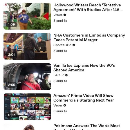
Hollywood Writers Reach ‘Tentative
Agreement’ With Studios After 146
Day Strike
Veuer
3 anni fa
1:09
NHA Customers in Limbo as Company
Faces Potential Merger
SportsGrid
3 anni fa
2:01
Vanilla Ice Explains How the 90’s
Shaped America
FACTZ
3 anni fa
2:55
Amazon’ Prime Video Will Show
Commercials Starting Next Year
Veuer
3 anni fa
0:36
Pokimane Answers The Web's Most