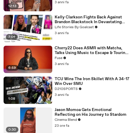
3 anni fa
12:13
Kelly Clarkson Fights Back Against
Brandon Blackstock In Devastating
Divorce Battle
Life Stories By Goalcast
3 anni fa
7:01
Chxrry22 Does ASMR with Matcha,
Talks Using Music to Escape & Touring
with The Weeknd
Fuse
3 anni fa
6:59
TCU Wins The Iron Skillet With A 34-17
Win Over SMU
D210SPORTS
3 anni fa
1:08
Jason Momoa Gets Emotional
Reflecting on His Journey to Stardom
Cinema Blend
23 ore fa
0:30