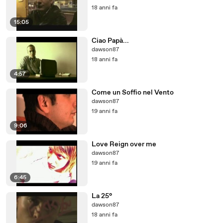
18 anni fa
15:05
Ciao Papà...
dawson87
18 anni fa
4:57
Come un Soffio nel Vento
dawson87
19 anni fa
9:06
Love Reign over me
dawson87
19 anni fa
6:45
La 25°
dawson87
18 anni fa