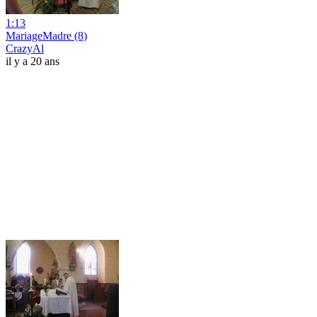
1:13
MariageMadre (8)
CrazyAl
il y a 20 ans