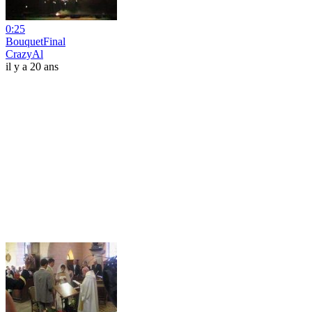
0:25
BouquetFinal
CrazyAl
il y a 20 ans