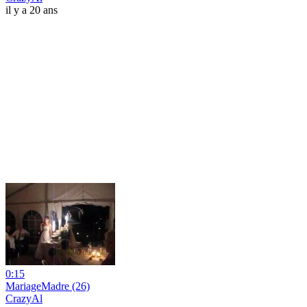
il y a 20 ans
0:15
MariageMadre (26)
CrazyAl