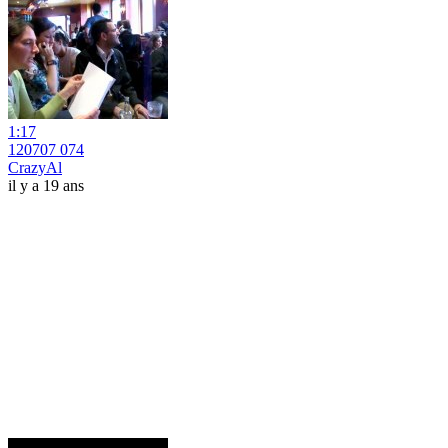
1:17
120707 074
CrazyAl
il y a 19 ans