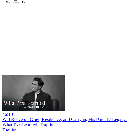
il y a 20 ans
46:10
Will Reeve on Grief, Resilience, and Carrying His Parents’ Legacy |
What I’ve Learned | Esquire
Esquire