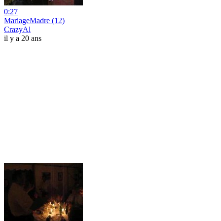
0:27
MariageMadre (12)
CrazyAl
il y a 20 ans