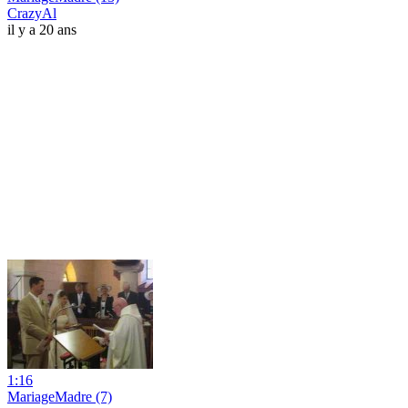
CrazyAl
il y a 20 ans
1:16
MariageMadre (7)