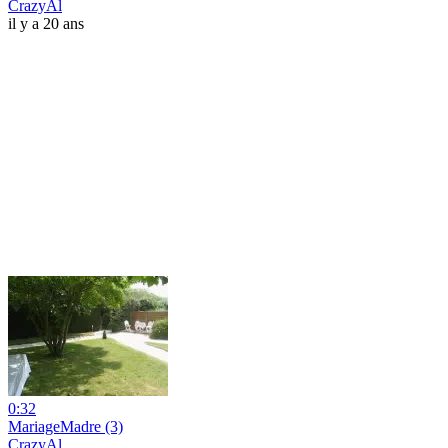
CrazyAl
il y a 20 ans
0:32
MariageMadre (3)
CrazyAl