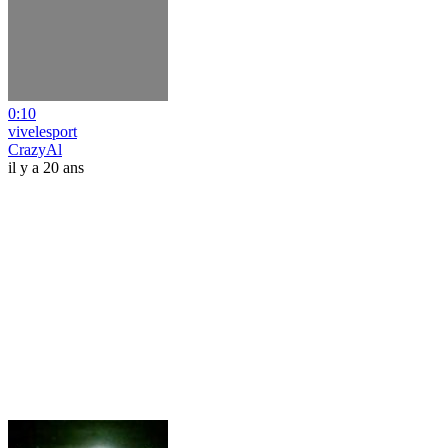
0:10
vivelesport
CrazyAl
il y a 20 ans