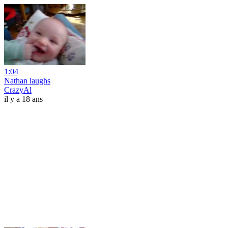
1:04
Nathan laughs
CrazyAl
il y a 18 ans