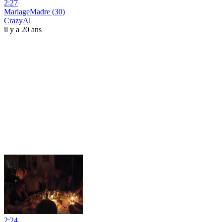
2:27
MariageMadre (30)
CrazyAl
il y a 20 ans
2:24