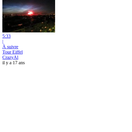
5:33
|
À suivre
Tour Eiffel
CrazyAl
il y a 17 ans