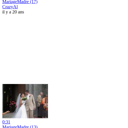
MariageMadre (17)
CrazyAl
il y a 20 ans
0:31
MariageMadre (13)