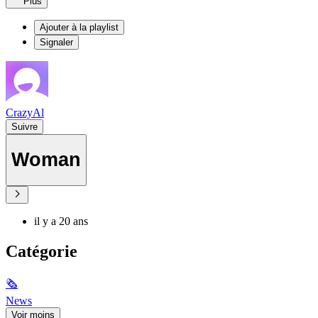
Plus
Ajouter à la playlist
Signaler
CrazyAl
Suivre
Woman
il y a 20 ans
Catégorie
🗞
News
Voir moins