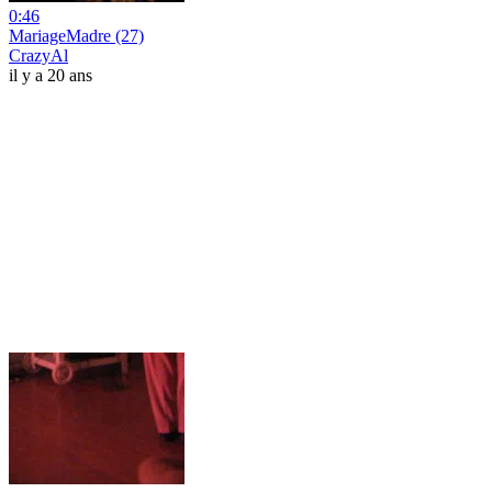
0:46
MariageMadre (27)
CrazyAl
il y a 20 ans