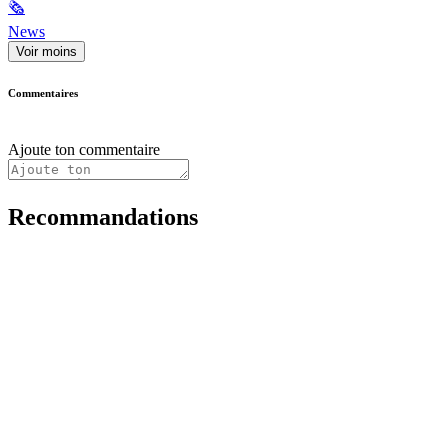
🗞
News
Voir moins
Commentaires
Ajoute ton commentaire
Recommandations