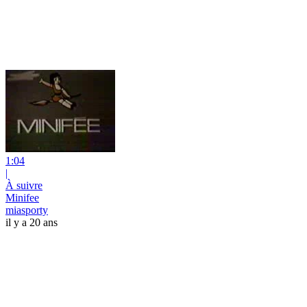
1:04
|
À suivre
Minifee
miasporty
il y a 20 ans