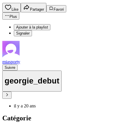
Like
Partager
Favori
Plus
Ajouter à la playlist
Signaler
miasporty
Suivre
georgie_debut
il y a 20 ans
Catégorie