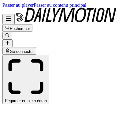
Passer au player
Passer au contenu principal
Rechercher
Se connecter
Regarder en plein écran