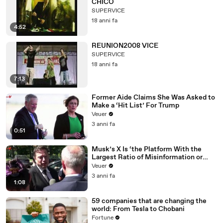
CHICO
SUPERVICE
18 anni fa
4:52
REUNION2008 VICE
SUPERVICE
18 anni fa
7:13
Former Aide Claims She Was Asked to
Make a ‘Hit List’ For Trump
Veuer
3 anni fa
0:51
Musk’s X Is ‘the Platform With the
Largest Ratio of Misinformation or
Disinformation’ Amongst All Social
Veuer
Media Platforms
3 anni fa
1:08
59 companies that are changing the
world: From Tesla to Chobani
Fortune