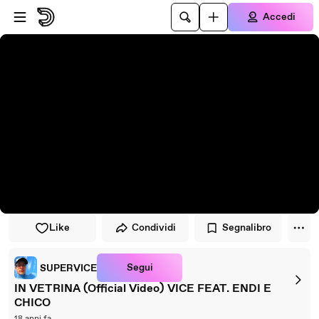
Vai al lettore
Passa al contenuto principale
Accedi
Like
Condividi
Segnalibro
Segui
SUPERVICE
IN VETRINA (Official Video) VICE FEAT. ENDI E
CHICO