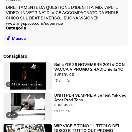
18 anni fa
DIRETTAMENTE DA QUESTIONE D'IDENTITA' MIXTAPE IL
VIDEO "IN VETRINA" DI VICE ACCOMPAGNATO DA ENDI E
CHICO SUL BEAT DI VERSO...BUONA VISIONE!!
www.myspace.com/supervice
Categoria
🎵
Musica
Consigliato
Bella YO! 26 NOVEMBRE 2011 // CON
VACCA // PROMO 2 RADIO Bella YO!
SUPERVICE
15 anni fa
6:41
|
Prossimi video
UNITI PER SEMPRE Vice feat Yakk ed
Azot Prod.Tono
SUPERVICE
16 anni fa
4:36
WIP VICE E TONO "IL TITOLO DEL
DISCO E' TUTTO QUI" PROMO