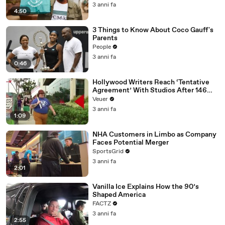
3 anni fa
4:50
3 Things to Know About Coco Gauff's
Parents
People
3 anni fa
0:46
Hollywood Writers Reach ‘Tentative
Agreement’ With Studios After 146
Day Strike
Veuer
3 anni fa
1:09
NHA Customers in Limbo as Company
Faces Potential Merger
SportsGrid
3 anni fa
2:01
Vanilla Ice Explains How the 90’s
Shaped America
FACTZ
3 anni fa
2:55