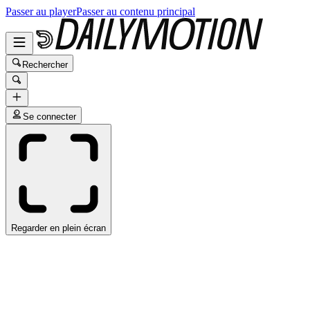
Passer au player
Passer au contenu principal
Rechercher
Se connecter
Regarder en plein écran