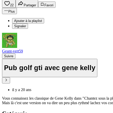
22
Partager
Favori
Plus
Ajouter à la playlist
Signaler
Geant-vert59
Suivre
Pub golf gti avec gene kelly
il y a 20 ans
Vous connaissez les classique de Gene Kelly dans "Chantez sous la p
Mais là c'est une version on va dire un peu plus rythmé lachez vos c