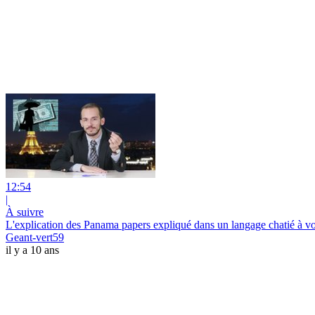
12:54
|
À suivre
L'explication des Panama papers expliqué dans un langage chatié à vo
Geant-vert59
il y a 10 ans