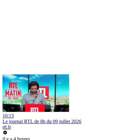
10:13
Le journal RTL de 8h du 09 juillet 2026
rtl.fr
il y a 4 heures