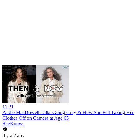
12:21
Andie MacDowell Talks Going Gray & How She Felt Taking Her
Clothes Off on Camera at Age 65
SheKnows
il y a 2 ans