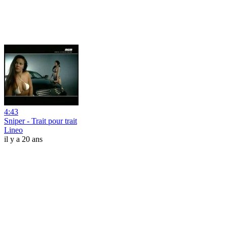
4:43
Sniper - Trait pour trait
Lineo
il y a 20 ans