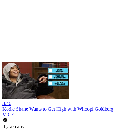
3:46
Kodie Shane Wants to Get High with Whoopi Goldberg
VICE
il y a 6 ans