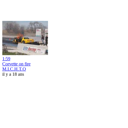
1:59
Corvette on fire
M.I.C.H.T.O
il y a 18 ans