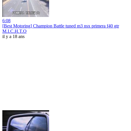
6:08
[Best Motoring] Champion Battle tuned m3 nsx primera f40 gtr
M.I.C.H.T.O
il y a 18 ans