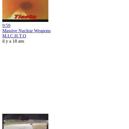
9:59
Massive Nuclear Weapons
M.I.C.H.T.O
il y a 18 ans