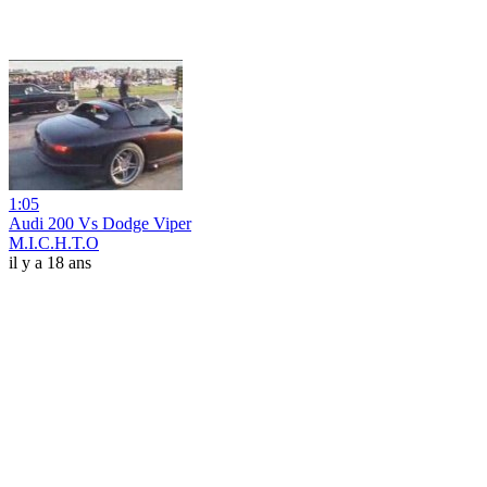
1:05
Audi 200 Vs Dodge Viper
M.I.C.H.T.O
il y a 18 ans