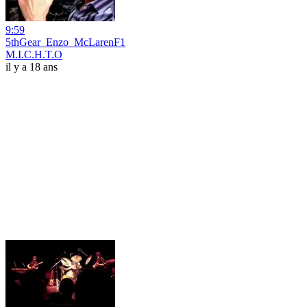
9:59
5thGear_Enzo_McLarenF1
M.I.C.H.T.O
il y a 18 ans