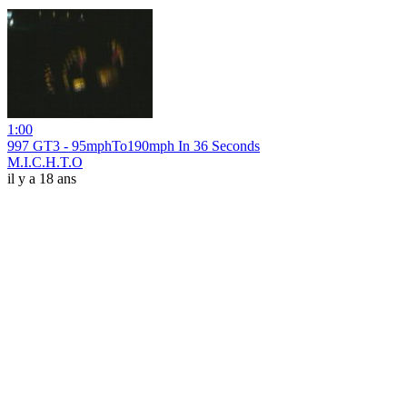
1:00
997 GT3 - 95mphTo190mph In 36 Seconds
M.I.C.H.T.O
il y a 18 ans