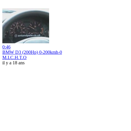
0:46
BMW D3 (200Hp) 0-200kmh-0
M.I.C.H.T.O
il y a 18 ans