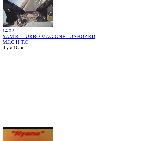
14:02
YAM R1 TURBO MAGIONE - ONBOARD
M.I.C.H.T.O
il y a 18 ans