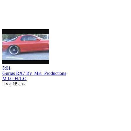
5:01
Gurras RX7 By_MK_Productions
M.I.C.H.T.O
il y a 18 ans