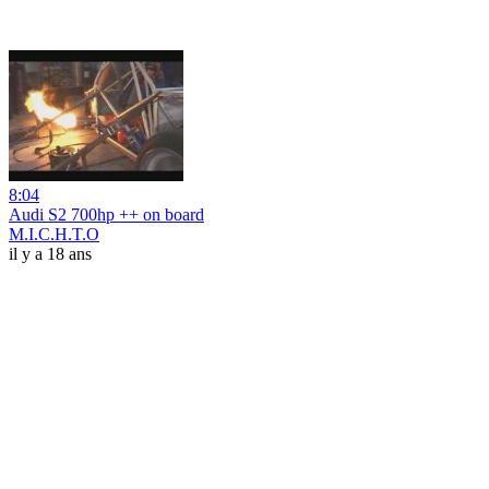
8:04
Audi S2 700hp ++ on board
M.I.C.H.T.O
il y a 18 ans