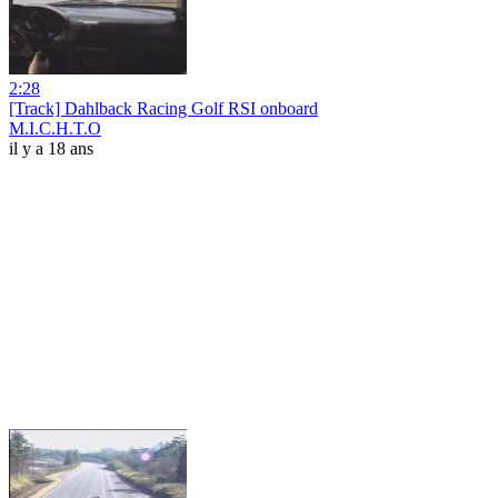
2:28
[Track] Dahlback Racing Golf RSI onboard
M.I.C.H.T.O
il y a 18 ans