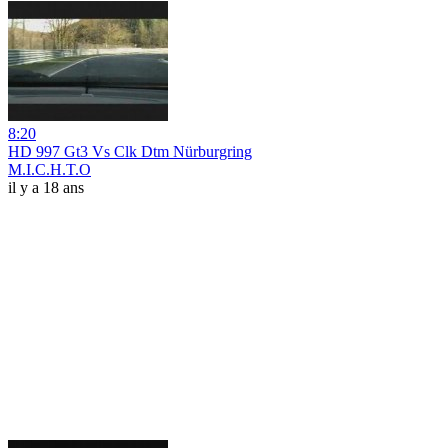
8:20
HD 997 Gt3 Vs Clk Dtm Nürburgring
M.I.C.H.T.O
il y a 18 ans