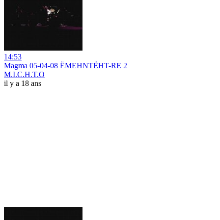
14:53
Magma 05-04-08 ËMEHNTËHT-RE 2
M.I.C.H.T.O
il y a 18 ans