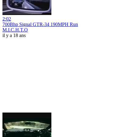
2:02
700Bhp Signal GTR-34 190MPH Run
M.I.C.H.T.O
il y a 18 ans