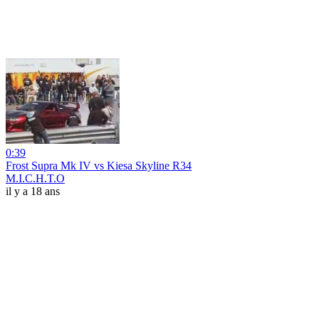
0:39
Frost Supra Mk IV vs Kiesa Skyline R34
M.I.C.H.T.O
il y a 18 ans