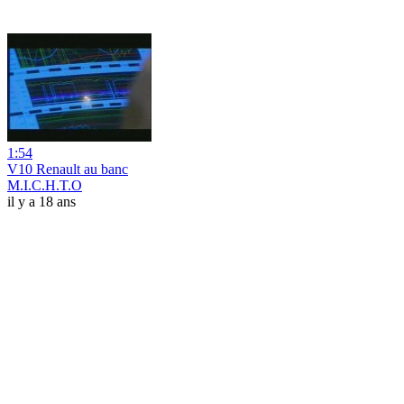
1:54
V10 Renault au banc
M.I.C.H.T.O
il y a 18 ans