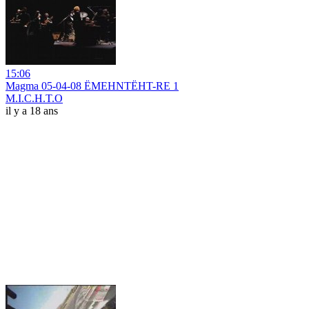
15:06
Magma 05-04-08 ËMEHNTËHT-RE 1
M.I.C.H.T.O
il y a 18 ans