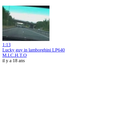
1:13
Lucky guy in lamborghini LP640
M.I.C.H.T.O
il y a 18 ans