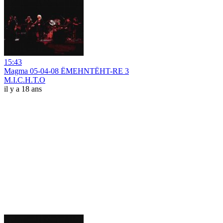
15:43
Magma 05-04-08 ËMEHNTËHT-RE 3
M.I.C.H.T.O
il y a 18 ans