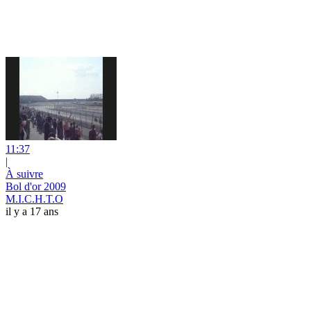
11:37
|
À suivre
Bol d'or 2009
M.I.C.H.T.O
il y a 17 ans