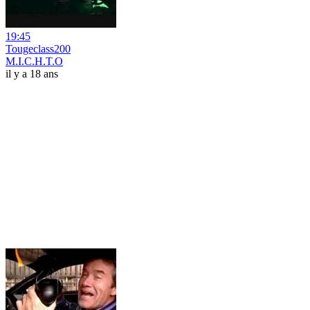
19:45
Tougeclass200
M.I.C.H.T.O
il y a 18 ans