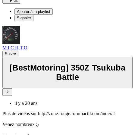
Plus
Ajouter à la playlist
Signaler
M.I.C.H.T.O
Suivre
[BestMotoring] 350Z Tsukuba
Battle
il y a 20 ans
Plus de vidéos sur http://zone-rouge.forumactif.com/index !
Venez nombreux :)