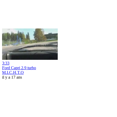
3:33
Ford Capri 2.9 turbo
M.I.C.H.T.O
il y a 17 ans