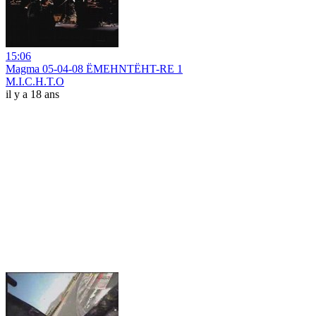
15:06
Magma 05-04-08 ËMEHNTËHT-RE 1
M.I.C.H.T.O
il y a 18 ans