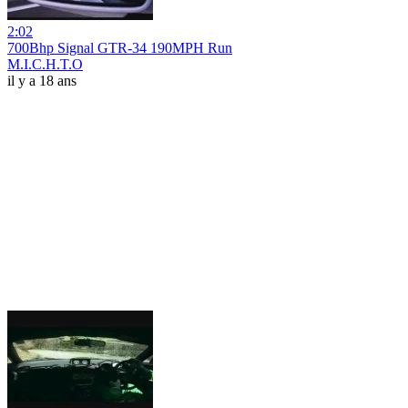
2:02
700Bhp Signal GTR-34 190MPH Run
M.I.C.H.T.O
il y a 18 ans