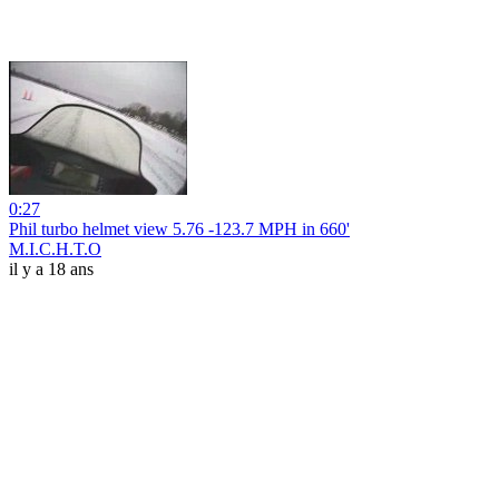
0:27
Phil turbo helmet view 5.76 -123.7 MPH in 660'
M.I.C.H.T.O
il y a 18 ans