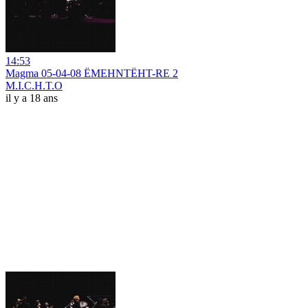
14:53
Magma 05-04-08 ËMEHNTËHT-RE 2
M.I.C.H.T.O
il y a 18 ans