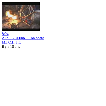
8:04
Audi S2 700hp ++ on board
M.I.C.H.T.O
il y a 18 ans