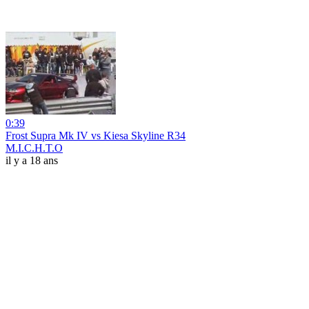
0:39
Frost Supra Mk IV vs Kiesa Skyline R34
M.I.C.H.T.O
il y a 18 ans