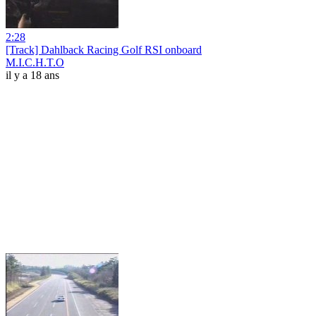
2:28
[Track] Dahlback Racing Golf RSI onboard
M.I.C.H.T.O
il y a 18 ans