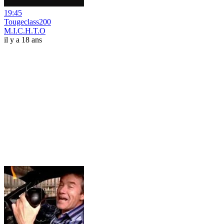
19:45
Tougeclass200
M.I.C.H.T.O
il y a 18 ans