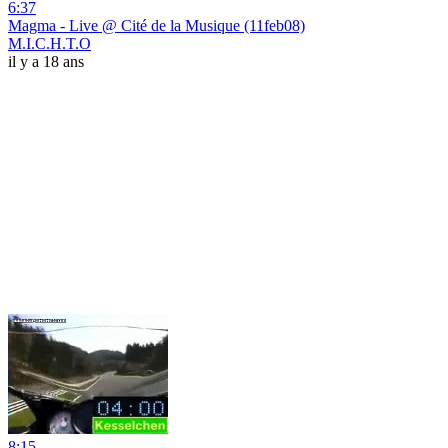
6:37
Magma - Live @ Cité de la Musique (11feb08)
M.I.C.H.T.O
il y a 18 ans
8:15