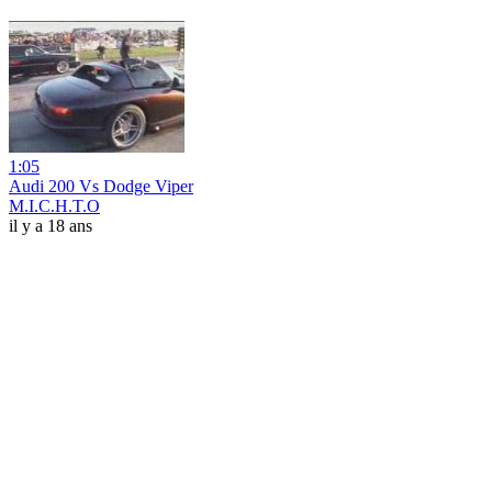
1:05
Audi 200 Vs Dodge Viper
M.I.C.H.T.O
il y a 18 ans