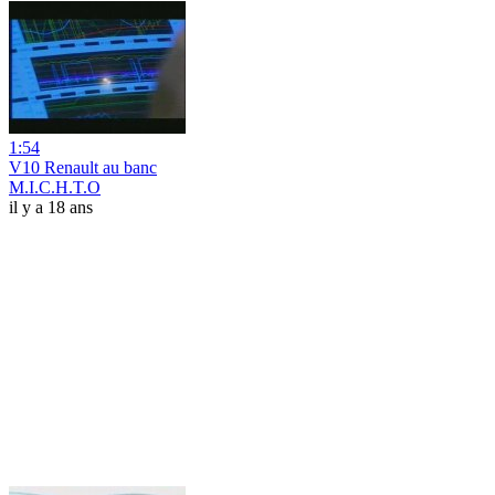
1:54
V10 Renault au banc
M.I.C.H.T.O
il y a 18 ans