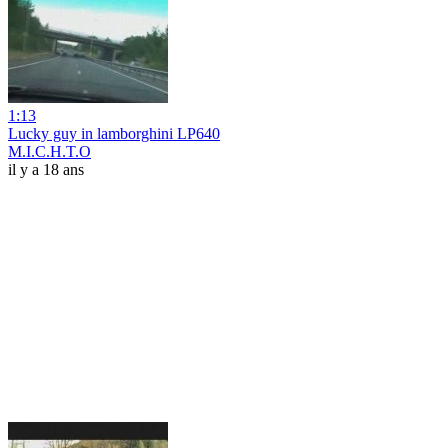
1:13
Lucky guy in lamborghini LP640
M.I.C.H.T.O
il y a 18 ans