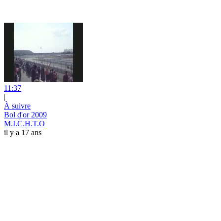
11:37
|
À suivre
Bol d'or 2009
M.I.C.H.T.O
il y a 17 ans