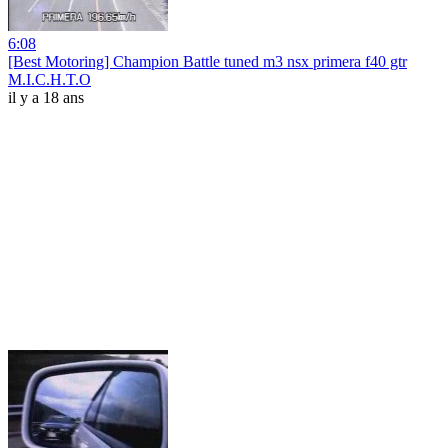
6:08
[Best Motoring] Champion Battle tuned m3 nsx primera f40 gtr
M.I.C.H.T.O
il y a 18 ans