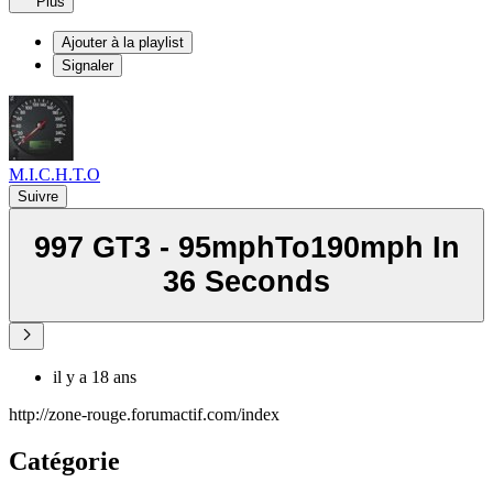
Plus
Ajouter à la playlist
Signaler
M.I.C.H.T.O
Suivre
997 GT3 - 95mphTo190mph In
36 Seconds
il y a 18 ans
http://zone-rouge.forumactif.com/index
Catégorie