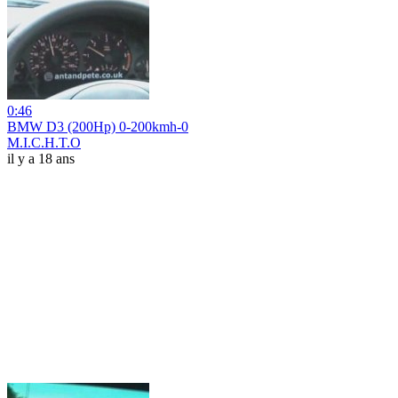
0:46
BMW D3 (200Hp) 0-200kmh-0
M.I.C.H.T.O
il y a 18 ans