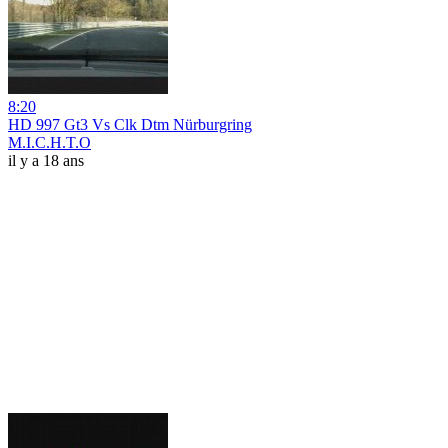
8:20
HD 997 Gt3 Vs Clk Dtm Nürburgring
M.I.C.H.T.O
il y a 18 ans