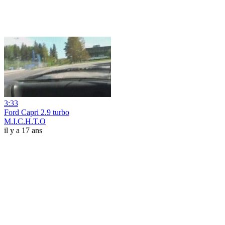
3:33
Ford Capri 2.9 turbo
M.I.C.H.T.O
il y a 17 ans