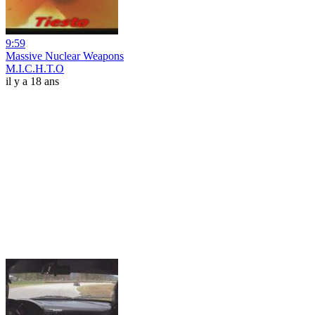
9:59
Massive Nuclear Weapons
M.I.C.H.T.O
il y a 18 ans