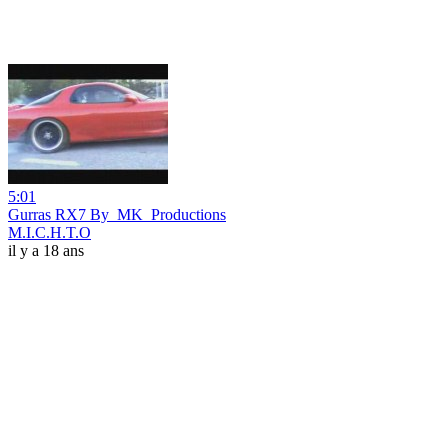
5:01
Gurras RX7 By_MK_Productions
M.I.C.H.T.O
il y a 18 ans