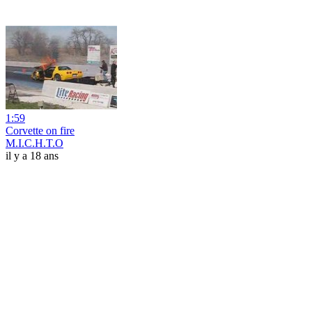
1:59
Corvette on fire
M.I.C.H.T.O
il y a 18 ans