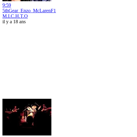
9:59
5thGear_Enzo_McLarenF1
M.I.C.H.T.O
il y a 18 ans