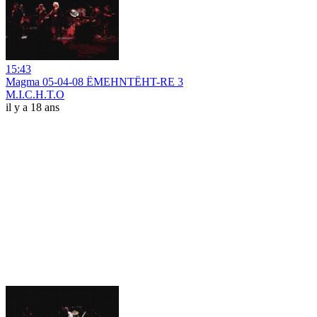
15:43
Magma 05-04-08 ËMEHNTËHT-RE 3
M.I.C.H.T.O
il y a 18 ans