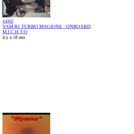
14:02
YAM R1 TURBO MAGIONE - ONBOARD
M.I.C.H.T.O
il y a 18 ans