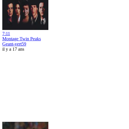
7:11
Montage Twin Peaks
Geant-vert59
il y a 17 ans