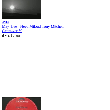
4:04
May_Lee - Need Miloud Tony Mitchell
Geant-vert59
il y a 18 ans