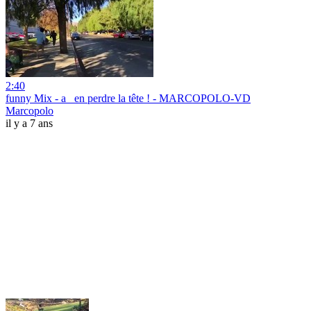
2:40
funny Mix - a_ en perdre la tête ! - MARCOPOLO-VD
Marcopolo
il y a 7 ans