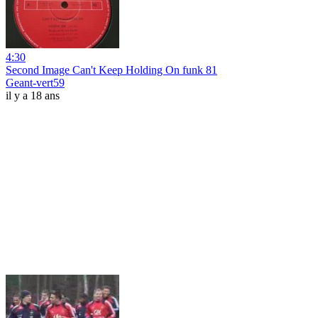
4:30
Second Image Can't Keep Holding On funk 81
Geant-vert59
il y a 18 ans