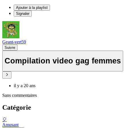
Ajouter à la playlist
Signaler
Geant-vert59
Suivre
Compilation video gag femmes
il y a 20 ans
Sans commentaires
Catégorie
🎈
Amusant