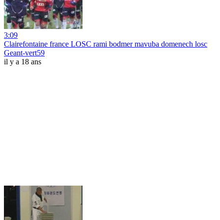
3:09
Clairefontaine france LOSC rami bodmer mavuba domenech losc
Geant-vert59
il y a 18 ans