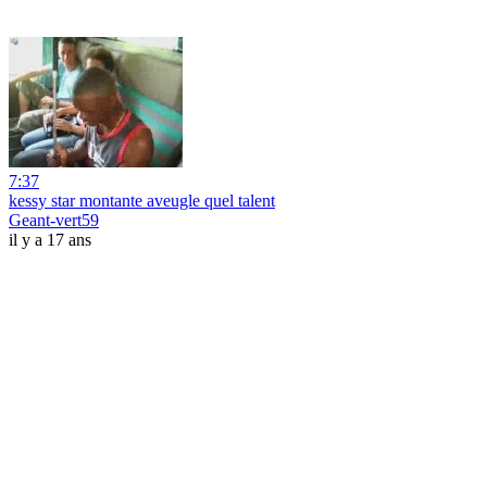
7:37
kessy star montante aveugle quel talent
Geant-vert59
il y a 17 ans