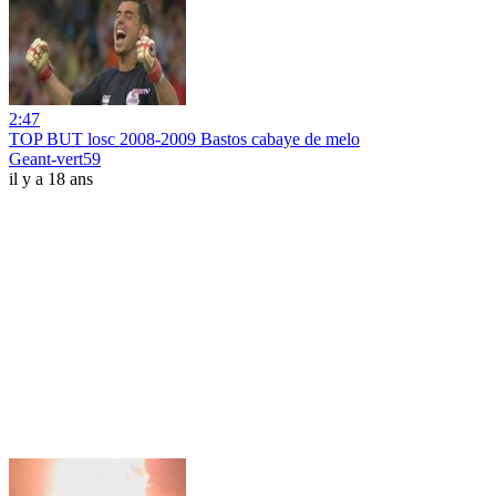
2:47
TOP BUT losc 2008-2009 Bastos cabaye de melo
Geant-vert59
il y a 18 ans