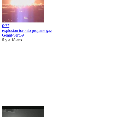
0:37
explosion toronto propane gaz
Geant-vert59
il y a 18 ans