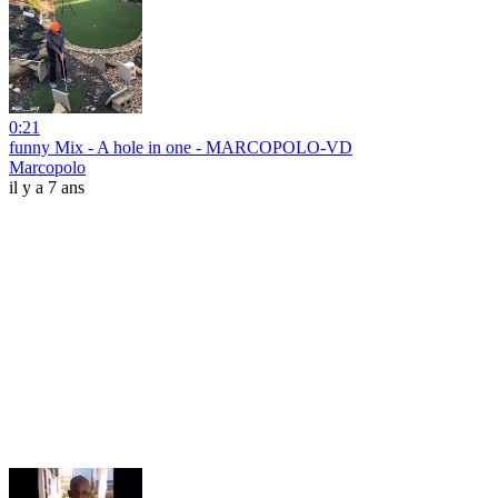
0:21
funny Mix - A hole in one - MARCOPOLO-VD
Marcopolo
il y a 7 ans