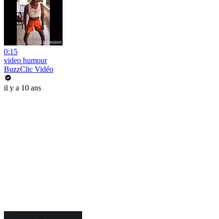
0:15
video humour
BuzzClic Vidéo
il y a 10 ans