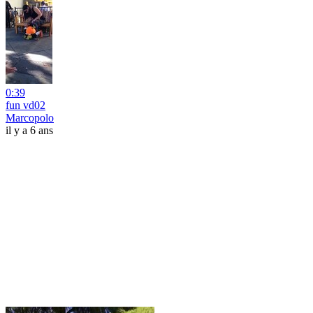
0:39
fun vd02
Marcopolo
il y a 6 ans