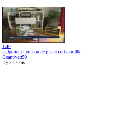
1:40
callporteur livraison de plis et colis sur lille
Geant-vert59
il y a 17 ans