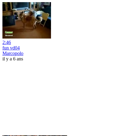
2:46
fun vd04
Marcopolo
il y a 6 ans