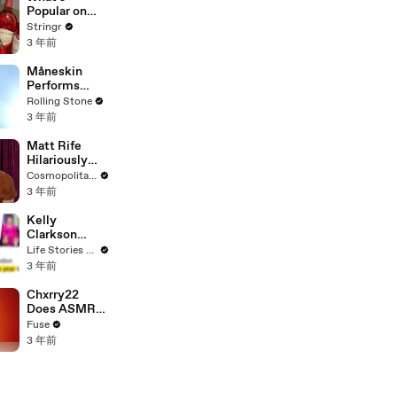
To Vote For A
Popular on
Continuing
Uber Eats?
Stringr
Resolution'
3 年前
Måneskin
Performs
"HONEY" at
Rolling Stone
MSG
3 年前
Matt Rife
Hilariously
Roasts Your
Cosmopolitan USA
Dating
3 年前
Profiles |
Cosmopolitan
Kelly
Clarkson
Fights Back
Life Stories By Goalcast
Against
3 年前
Brandon
Blackstock In
Chxrry22
Devastating
Does ASMR
Divorce
with Matcha,
Fuse
Battle
Talks Using
3 年前
Music to
Escape &
Touring with
The Weeknd