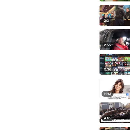
2:01
2:55
0:36
11:13
4:16