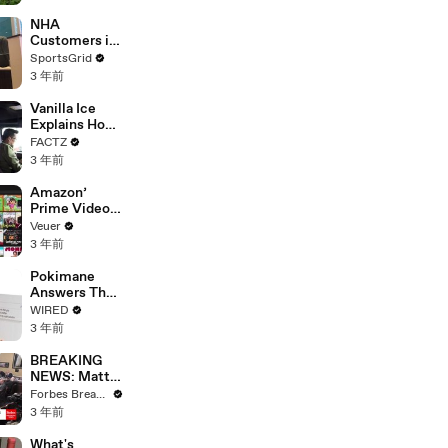
With Studios
After 146 Day
NHA
Strike
Customers in
Limbo as
SportsGrid
Company
3 年前
Faces
Potential
Vanilla Ice
Merger
Explains How
the 90’s
FACTZ
Shaped
3 年前
America
Amazon’
Prime Video
Will Show
Veuer
Commercials
3 年前
Starting Next
Year
Pokimane
Answers The
Web's Most
WIRED
Searched
3 年前
Questions
BREAKING
NEWS: Matt
Gaetz Tells
Forbes Breaking News
House
3 年前
Committee:
'I'm Not Going
What's