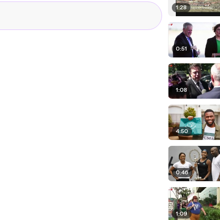
1:28
0:51
1:08
4:50
0:46
1:09