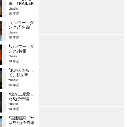
編 TRAILER
tbasic
18 年前
「カンフー・ダ
ンク」予告編
tbasic
18 年前
『カンフー・ダ
ンク』特報
tbasic
18 年前
「あの人を殺し
て、私を奪い
なさい」
tbasic
16 年前
『彼が二度愛し
たS』予告編
tbasic
18 年前
『宮廷画家ゴヤ
は見た』予告編