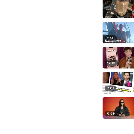
1:00
2:50
12:13
7:01
6:59