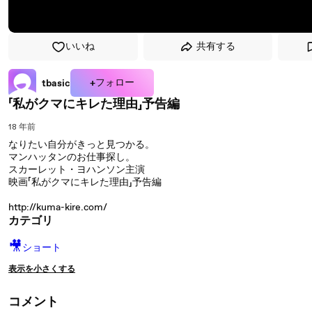
いいね
共有する
+フォロー
tbasic
「私がクマにキレた理由」予告編
18 年前
なりたい自分がきっと見つかる。
マンハッタンのお仕事探し。
スカーレット・ヨハンソン主演
映画「私がクマにキレた理由」予告編
http://kuma-kire.com/
カテゴリ
🎥
ショート
表示を小さくする
コメント