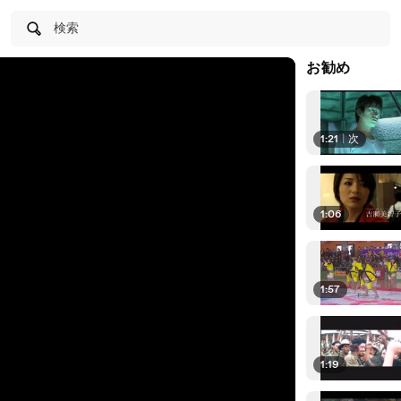
検索
お勧め
1:21
|
次
1:06
1:57
1:19