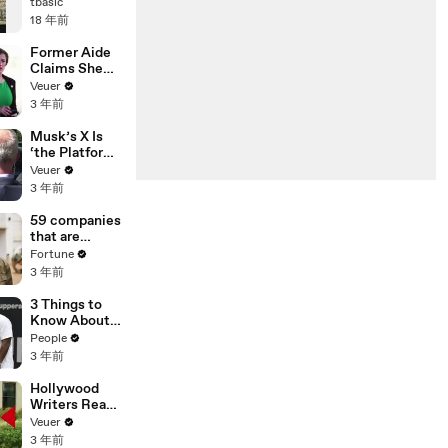
tbasic
18 年前
Former Aide
Claims She
Was Asked to
Veuer
Make a ‘Hit
3 年前
List’ For
Trump
Musk’s X Is
‘the Platform
With the
Veuer
Largest Ratio
3 年前
of
Misinformatio
59 companies
n or
that are
Disinformatio
changing the
Fortune
n’ Amongst
world: From
3 年前
All Social
Tesla to
Media
Chobani
3 Things to
Platforms
Know About
Coco Gauff's
People
Parents
3 年前
Hollywood
Writers Reach
‘Tentative
Veuer
Agreement’
3 年前