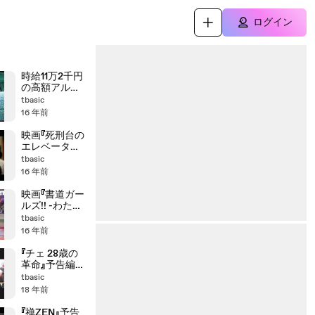
ログイン
時給11万2千円
の高額アルバ
イトとは!?
tbasic
16 年前
映画『死刑台の
エレベーター』
特報
tbasic
16 年前
映画『書道ガー
ルズ!! -わたし
たちの甲子
tbasic
園-』予告編
16 年前
『チェ 28歳の
革命』予告編
CHE
tbasic
TRAILER
18 年前
『禅ZEN』予告