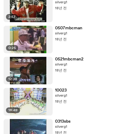
silverg1
18년 전
2:57
0507mbcman
silverg1
18년 전
0:25
0521mbcman2
silverg1
18년 전
12:38
10023
silverg1
18년 전
16:49
0313sbs
silverg1
18년 전