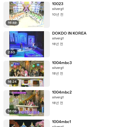
10023
silverg1
10년 전
16:49
DOKDO IN KOREA
silverg1
18년 전
2:53
1004mbc3
silverg1
18년 전
16:24
1004mbc2
silverg1
18년 전
16:05
1004mbc1