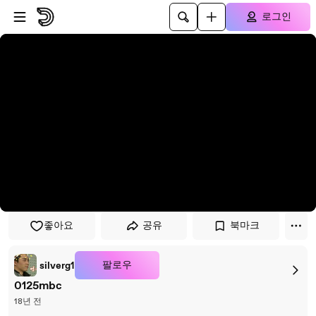
플레이어로 건너뛰기
본문으로 건너뛰기
로그인
좋아요
공유
북마크
팔로우
silverg1
0125mbc
18년 전