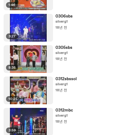
1:46
0306sbs
silverg1
18년 전
3:27
0305sbs
silverg1
18년 전
8:35
0312sbssol
silverg1
18년 전
10:25
0312mbc
silverg1
18년 전
3:59