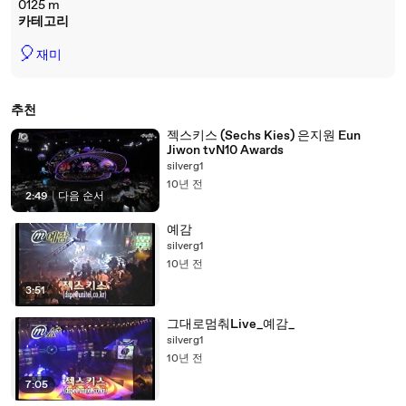
0125 m
카테고리
🎈
재미
추천
젝스키스 (Sechs Kies) 은지원 Eun
Jiwon tvN10 Awards
silverg1
10년 전
2:49
|
다음 순서
예감
silverg1
10년 전
3:51
그대로멈춰Live_예감_
silverg1
10년 전
7:05