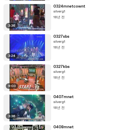
0324mnetcownt
silverg1
18년 전
3:36
0327sbs
silverg1
18년 전
3:24
0327kbs
silverg1
18년 전
9:03
0407mnet
silverg1
18년 전
3:36
0408mnet