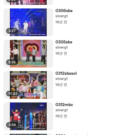
0306sbs
silverg1
18년 전
3:27
0305sbs
silverg1
18년 전
8:35
0312sbssol
silverg1
18년 전
10:25
0312mbc
silverg1
18년 전
3:59