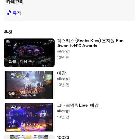
카테고리
🎵
뮤직
추천
젝스키스 (Sechs Kies) 은지원 Eun
Jiwon tvN10 Awards
silverg1
10년 전
2:49
|
다음 순서
예감
silverg1
10년 전
3:51
그대로멈춰Live_예감_
silverg1
10년 전
7:05
10023