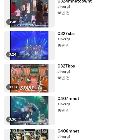
0324mnetcownt
silverg1
18년 전
3:36
0327sbs
silverg1
18년 전
3:24
0327kbs
silverg1
18년 전
9:03
0407mnet
silverg1
18년 전
3:36
0408mnet
silverg1