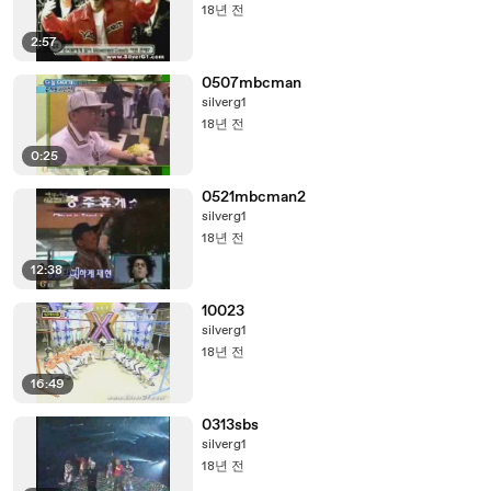
18년 전
2:57
0507mbcman
silverg1
18년 전
0:25
0521mbcman2
silverg1
18년 전
12:38
10023
silverg1
18년 전
16:49
0313sbs
silverg1
18년 전