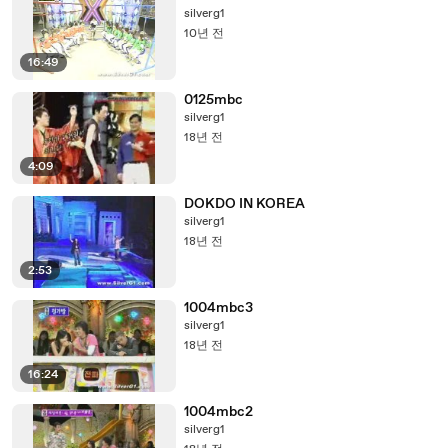
silverg1
10년 전
16:49
0125mbc
silverg1
18년 전
4:09
DOKDO IN KOREA
silverg1
18년 전
2:53
1004mbc3
silverg1
18년 전
16:24
1004mbc2
silverg1