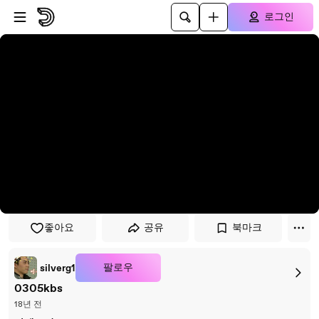
플레이어로 건너뛰기
본문으로 건너뛰기
로그인
좋아요
공유
북마크
팔로우
silverg1
0305kbs
18년 전