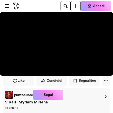
Vai al lettore
Passa al contenuto principale
Accedi
Like
Condividi
Segnalibro
Segui
puntocuore
9 Kaiti Myriam Miriana
18 anni fa