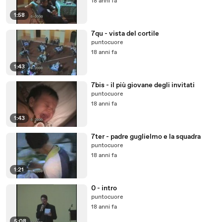
18 anni fa
1:58
7qu - vista del cortile
puntocuore
18 anni fa
1:43
7bis - il più giovane degli invitati
puntocuore
18 anni fa
1:43
7ter - padre guglielmo e la squadra
puntocuore
18 anni fa
1:21
0 - intro
puntocuore
18 anni fa
5:08