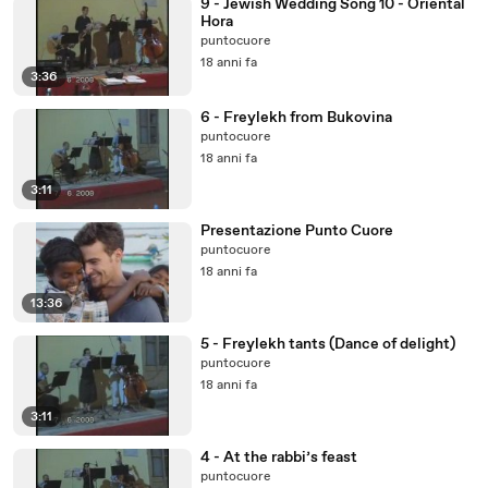
9 - Jewish Wedding Song 10 - Oriental
Hora
puntocuore
18 anni fa
3:36
6 - Freylekh from Bukovina
puntocuore
18 anni fa
3:11
Presentazione Punto Cuore
puntocuore
18 anni fa
13:36
5 - Freylekh tants (Dance of delight)
puntocuore
18 anni fa
3:11
4 - At the rabbi’s feast
puntocuore