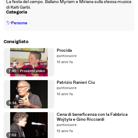
La festa del campo. Ballano Myriam e Miriana sulla stessa musica
di Kaiti Garbi.
Categoria
✨
Persone
Consigliato
Procida
puntocuore
15 anni fa
7:40
|
Prossimi video
Patrizio Ranieri Ciu
puntocuore
15 anni fa
6:34
Cena di beneficenza con la Fabbrica
Wojtyla e Gino Ricciardi
puntocuore
15 anni fa
7:02