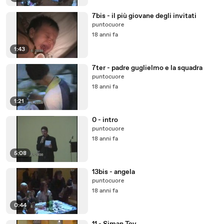
7bis - il più giovane degli invitati
puntocuore
18 anni fa
1:43
7ter - padre guglielmo e la squadra
puntocuore
18 anni fa
1:21
0 - intro
puntocuore
18 anni fa
5:08
13bis - angela
puntocuore
18 anni fa
0:44