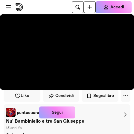
Vai al lettore
Passa al contenuto principale
Accedi
Like
Condividi
Segnalibro
Segui
puntocuore
Nu' Bambiniello e tre San Giuseppe
15 anni fa