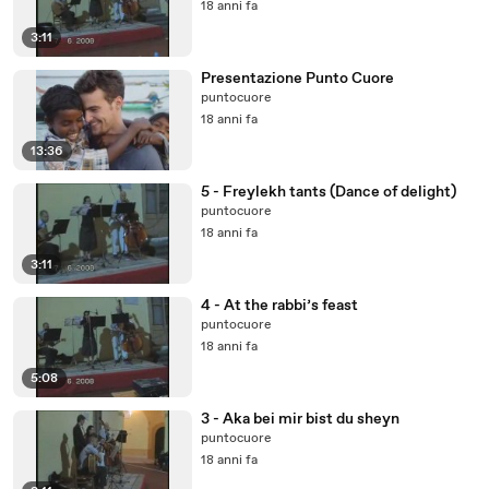
18 anni fa
3:11
Presentazione Punto Cuore
puntocuore
18 anni fa
13:36
5 - Freylekh tants (Dance of delight)
puntocuore
18 anni fa
3:11
4 - At the rabbi’s feast
puntocuore
18 anni fa
5:08
3 - Aka bei mir bist du sheyn
puntocuore
18 anni fa