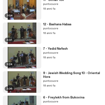
11 - Siman Tov
puntocuore
18 anni fa
3:04
12 - Bashana Habaa
puntocuore
18 anni fa
3:37
7 - Yedid Nefesh
puntocuore
18 anni fa
3:24
9 - Jewish Wedding Song 10 - Oriental
Hora
puntocuore
18 anni fa
3:36
6 - Freylekh from Bukovina
puntocuore