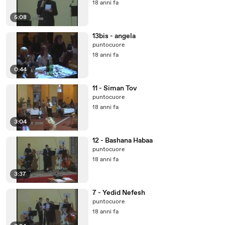
18 anni fa
5:08
13bis - angela
puntocuore
18 anni fa
0:44
11 - Siman Tov
puntocuore
18 anni fa
3:04
12 - Bashana Habaa
puntocuore
18 anni fa
3:37
7 - Yedid Nefesh
puntocuore
18 anni fa