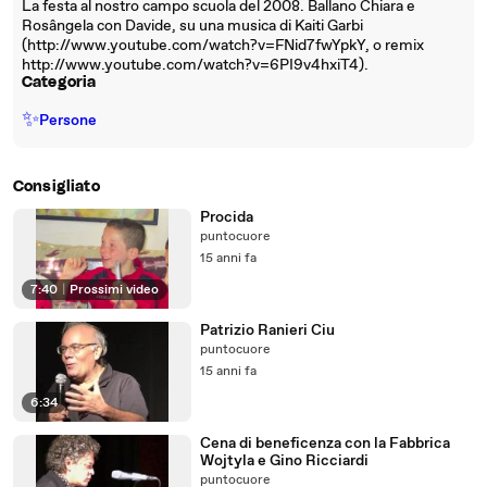
La festa al nostro campo scuola del 2008. Ballano Chiara e
Rosângela con Davide, su una musica di Kaiti Garbi
(http://www.youtube.com/watch?v=FNid7fwYpkY, o remix
http://www.youtube.com/watch?v=6PI9v4hxiT4).
Categoria
✨
Persone
Consigliato
Procida
puntocuore
15 anni fa
7:40
|
Prossimi video
Patrizio Ranieri Ciu
puntocuore
15 anni fa
6:34
Cena di beneficenza con la Fabbrica
Wojtyla e Gino Ricciardi
puntocuore