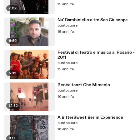
15 anni fa
7:02
Nu' Bambiniello e tre San Giuseppe
puntocuore
15 anni fa
6:56
Festival di teatro e musica al Rosario -
2011
puntocuore
15 anni fa
5:32
Renée tanzt Che Miracolo
puntocuore
16 anni fa
12:32
A BitterSweet Berlin Experience
puntocuore
16 anni fa
8:17