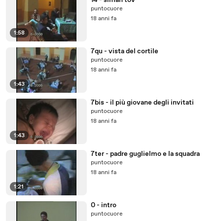
14 - siman tov
puntocuore
18 anni fa
1:58
7qu - vista del cortile
puntocuore
18 anni fa
1:43
7bis - il più giovane degli invitati
puntocuore
18 anni fa
1:43
7ter - padre guglielmo e la squadra
puntocuore
18 anni fa
1:21
0 - intro
puntocuore