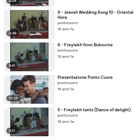
3:24
9 - Jewish Wedding Song 10 - Oriental
Hora
puntocuore
18 anni fa
3:36
6 - Freylekh from Bukovina
puntocuore
18 anni fa
3:11
Presentazione Punto Cuore
puntocuore
18 anni fa
13:36
5 - Freylekh tants (Dance of delight)
puntocuore
18 anni fa
3:11