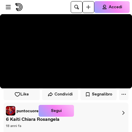
Vai al lettore
Passa al contenuto principale
Accedi
Like
Condividi
Segnalibro
Segui
puntocuore
6 Kaiti Chiara Rosangela
18 anni fa