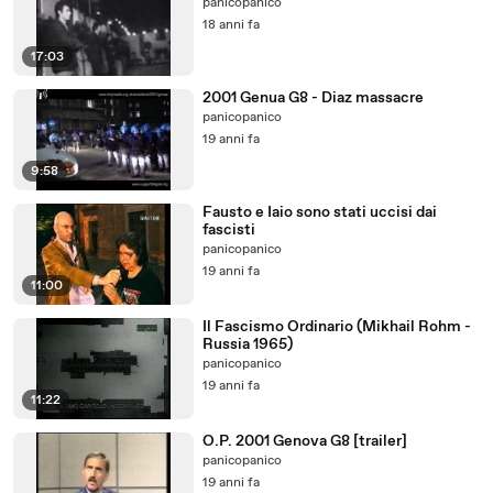
panicopanico
18 anni fa
17:03
2001 Genua G8 - Diaz massacre
panicopanico
19 anni fa
9:58
Fausto e Iaio sono stati uccisi dai
fascisti
panicopanico
19 anni fa
11:00
Il Fascismo Ordinario (Mikhail Rohm -
Russia 1965)
panicopanico
19 anni fa
11:22
O.P. 2001 Genova G8 [trailer]
panicopanico
19 anni fa