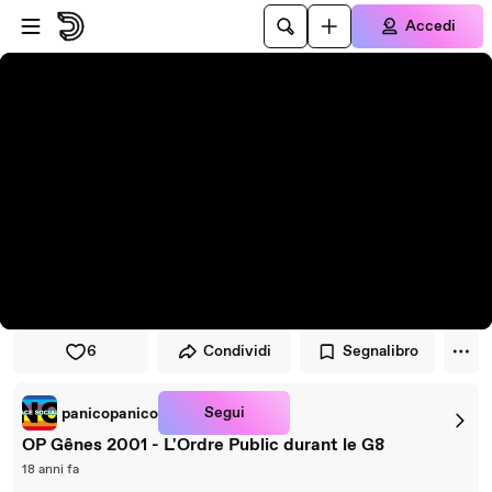
Vai al lettore
Passa al contenuto principale
Accedi
6
Condividi
Segnalibro
Segui
panicopanico
OP Gênes 2001 - L'Ordre Public durant le G8
18 anni fa