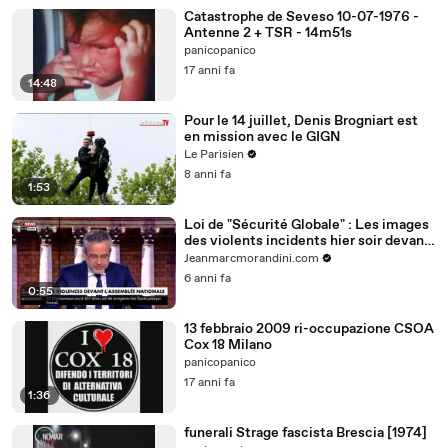
Catastrophe de Seveso 10-07-1976 -
Antenne 2 + TSR - 14m51s
panicopanico
17 anni fa
14:48
Pour le 14 juillet, Denis Brogniart est
en mission avec le GIGN
Le Parisien
8 anni fa
1:53
Loi de "Sécurité Globale" : Les images
des violents incidents hier soir devant
l'Assemblée nationale entre des
Jeanmarcmorandini.com
centaines de personnes et les forces
6 anni fa
de l'ordre
0:55
13 febbraio 2009 ri-occupazione CSOA
Cox 18 Milano
panicopanico
17 anni fa
1:36
funerali Strage fascista Brescia [1974]