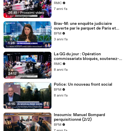
choquant ? - 31/05
RMC
7 anni fa
26:41
|
Prossimi video
Brav-M: une enquête judiciaire
ouverte par le parquet de Paris et
confiée à l'IGPN pour violence
BFM
volontaire par personne dépositaire de
3 anni fa
l'autorité publique
1:26
La GG du jour : Opération
commissariats bloqués, soutenez-
vous la police ? – 18/12
RMC
8 anni fa
24:12
Police: Un nouveau front social
BFM
8 anni fa
6:15
Insoumis: Manuel Bompard
perquisitionné (2/2)
BFM
7 anni fa