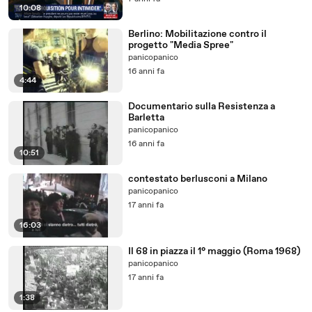
10:08
Berlino: Mobilitazione contro il
progetto "Media Spree"
panicopanico
16 anni fa
4:44
Documentario sulla Resistenza a
Barletta
panicopanico
16 anni fa
10:51
contestato berlusconi a Milano
panicopanico
17 anni fa
16:03
Il 68 in piazza il 1° maggio (Roma 1968)
panicopanico
17 anni fa
1:38