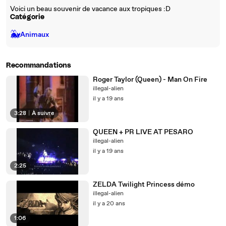
Voici un beau souvenir de vacance aux tropiques :D
Catégorie
🐳
Animaux
Recommandations
Roger Taylor (Queen) - Man On Fire
illegal-alien
il y a 19 ans
3:28
|
À suivre
QUEEN + PR LIVE AT PESARO
illegal-alien
il y a 19 ans
2:25
ZELDA Twilight Princess démo
illegal-alien
il y a 20 ans
1:06