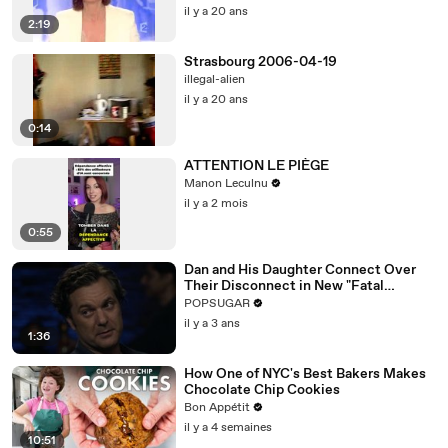
il y a 20 ans
2:19
Strasbourg 2006-04-19
illegal-alien
il y a 20 ans
0:14
ATTENTION LE PIÈGE
Manon Leculnu
il y a 2 mois
0:55
Dan and His Daughter Connect Over
Their Disconnect in New "Fatal
Attraction" Exclusive Clip
POPSUGAR
il y a 3 ans
1:36
How One of NYC's Best Bakers Makes
Chocolate Chip Cookies
Bon Appétit
il y a 4 semaines
10:51