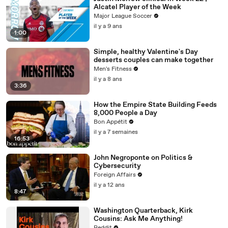
Alcatel Player of the Week
Major League Soccer
il y a 9 ans
1:00
Simple, healthy Valentine's Day
desserts couples can make together
Men's Fitness
il y a 8 ans
3:36
How the Empire State Building Feeds
8,000 People a Day
Bon Appétit
il y a 7 semaines
16:53
John Negroponte on Politics &
Cybersecurity
Foreign Affairs
il y a 12 ans
8:47
Washington Quarterback, Kirk
Cousins: Ask Me Anything!