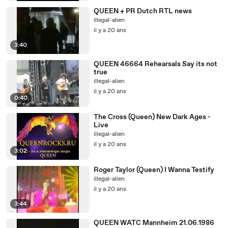
QUEEN + PR Dutch RTL news
illegal-alien
il y a 20 ans
3:40
QUEEN 46664 Rehearsals Say its not
true
illegal-alien
il y a 20 ans
0:40
The Cross (Queen) New Dark Ages -
Live
illegal-alien
il y a 20 ans
3:02
Roger Taylor (Queen) I Wanna Testify
illegal-alien
il y a 20 ans
3:44
QUEEN WATC Mannheim 21.06.1986