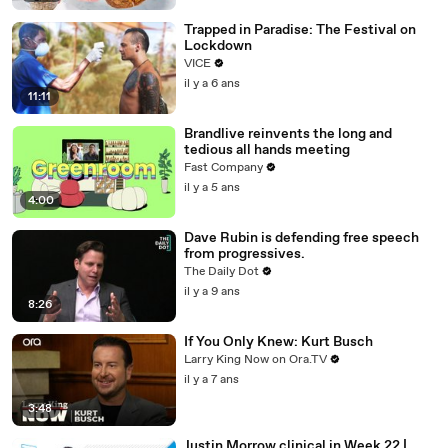
Trapped in Paradise: The Festival on
Lockdown
VICE
il y a 6 ans
11:11
Brandlive reinvents the long and
tedious all hands meeting
Fast Company
il y a 5 ans
4:00
Dave Rubin is defending free speech
from progressives.
The Daily Dot
il y a 9 ans
8:26
If You Only Knew: Kurt Busch
Larry King Now on Ora.TV
il y a 7 ans
3:48
Justin Morrow clinical in Week 22 |