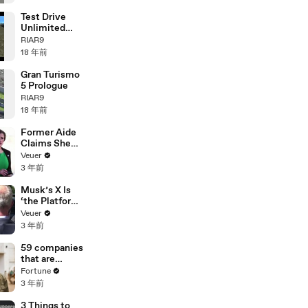
Test Drive
Unlimited
Photo Movie (
RIAR9
Ferrari ENZO )
18 年前
Gran Turismo
5 Prologue
RIAR9
18 年前
Former Aide
Claims She
Was Asked to
Veuer
Make a ‘Hit
3 年前
List’ For
Trump
Musk’s X Is
‘the Platform
With the
Veuer
Largest Ratio
3 年前
of
Misinformatio
59 companies
n or
that are
Disinformatio
changing the
Fortune
n’ Amongst
world: From
3 年前
All Social
Tesla to
Media
Chobani
3 Things to