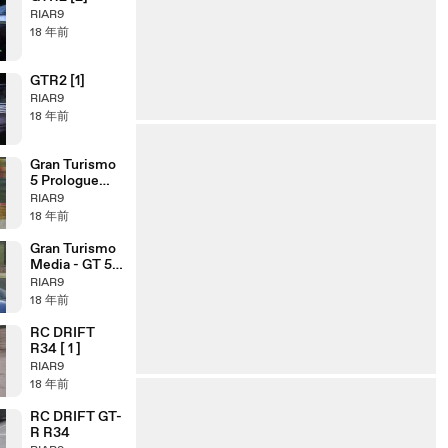
RIAR9
18 年前
GTR2 [1]
RIAR9
18 年前
Gran Turismo
5 Prologue
PlayStation 3
RIAR9
Gameplay -
18 年前
Gran Turismo
Media - GT 5
Prologue, GT
RIAR9
HD Concept,
18 年前
Traile
RC DRIFT
R34 [ 1 ]
RIAR9
18 年前
RC DRIFT GT-
R R34