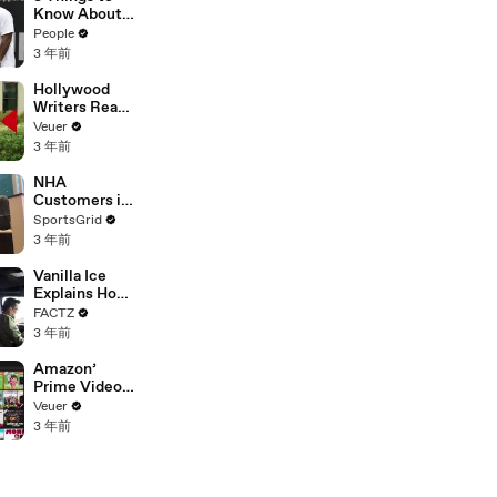
Platforms
Know About
Coco Gauff's
People
Parents
3 年前
Hollywood
Writers Reach
‘Tentative
Veuer
Agreement’
3 年前
With Studios
After 146 Day
NHA
Strike
Customers in
Limbo as
SportsGrid
Company
3 年前
Faces
Potential
Vanilla Ice
Merger
Explains How
the 90’s
FACTZ
Shaped
3 年前
America
Amazon’
Prime Video
Will Show
Veuer
Commercials
3 年前
Starting Next
Year