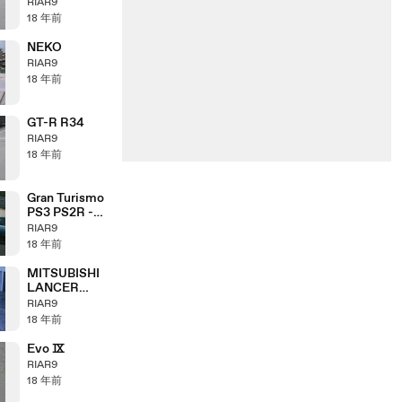
RIAR9
18 年前
NEKO
RIAR9
18 年前
GT-R R34
RIAR9
18 年前
Gran Turismo
PS3 PS2R -
GT 5
RIAR9
Prologue, GT
18 年前
HD Concept,
MITSUBISHI
LANCER
EVOLUTION
RIAR9
Ⅸ
18 年前
Evo Ⅸ
RIAR9
18 年前