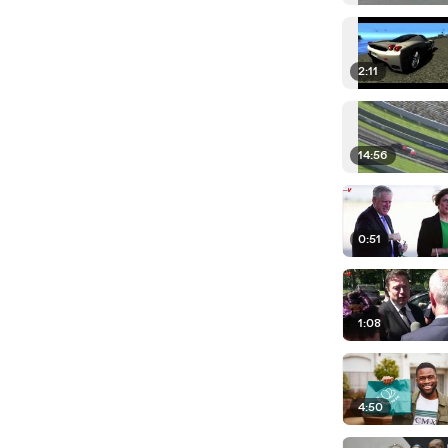
2:11
14:56
0:51
1:08
4:50