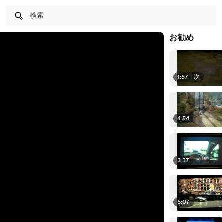
検索
お勧め
1:57
|
次
4:54
3:37
5:07