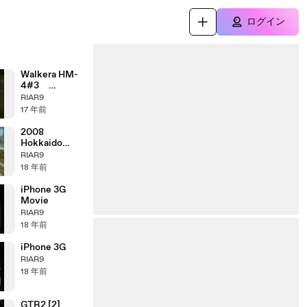
ログイン
Walkera HM-
4#3
Beginner【１】
RIAR9
17 年前
2008
Hokkaido
Furano Drive
RIAR9
18 年前
iPhone 3G
Movie
RIAR9
18 年前
iPhone 3G
RIAR9
18 年前
GTR2 [2]