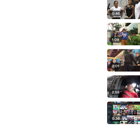
0:46
1:09
2:01
2:55
0:36