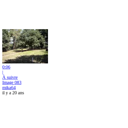
0:06
|
À suivre
Image 083
mika64
il y a 20 ans