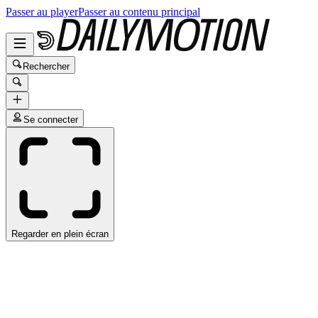
Passer au player
Passer au contenu principal
Rechercher
Se connecter
Regarder en plein écran