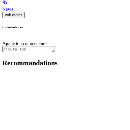
🗞
News
Voir moins
Commentaires
Ajoute ton commentaire
Recommandations