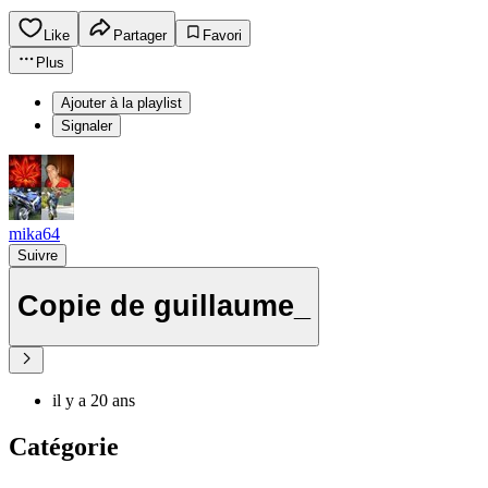
Like
Partager
Favori
Plus
Ajouter à la playlist
Signaler
mika64
Suivre
Copie de guillaume_
il y a 20 ans
Catégorie