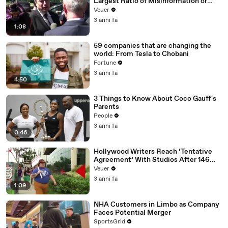
Largest Ratio of Misinformation or
Disinformation’ Amongst All Social
Veuer
Media Platforms
3 anni fa
1:08
59 companies that are changing the
world: From Tesla to Chobani
Fortune
3 anni fa
4:50
3 Things to Know About Coco Gauff's
Parents
People
3 anni fa
0:46
Hollywood Writers Reach ‘Tentative
Agreement’ With Studios After 146
Day Strike
Veuer
3 anni fa
1:09
NHA Customers in Limbo as Company
Faces Potential Merger
SportsGrid