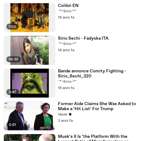
Colibri EN
¨'*~Sirio~*'¨
18 anni fa
1:02
Sirio Sechi - Fadyska ITA
¨'*~Sirio~*'¨
18 anni fa
16:35
Bande annonce Comity Fighting -
Sirio_Sechi_320
¨'*~Sirio~*'¨
18 anni fa
3:47
Former Aide Claims She Was Asked to
Make a ‘Hit List’ For Trump
Veuer
3 anni fa
0:51
Musk’s X Is ‘the Platform With the