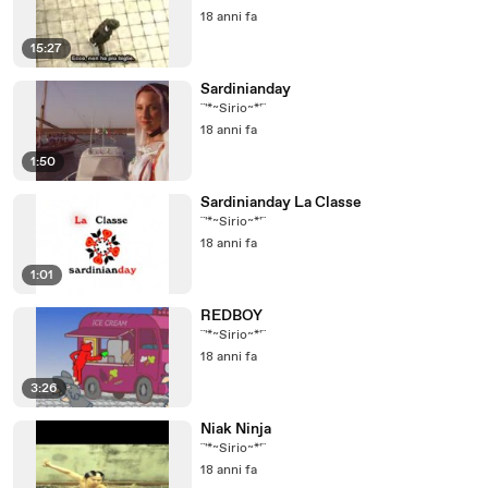
18 anni fa
15:27
Sardinianday
¨'*~Sirio~*'¨
18 anni fa
1:50
Sardinianday La Classe
¨'*~Sirio~*'¨
18 anni fa
1:01
REDBOY
¨'*~Sirio~*'¨
18 anni fa
3:26
Niak Ninja
¨'*~Sirio~*'¨
18 anni fa