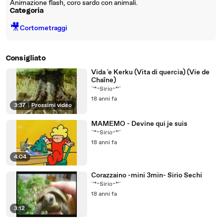
Animazione flash, coro sardo con animali.
Categoria
🎥
Cortometraggi
Consigliato
Vida 'e Kerku (Vita di quercia) (Vie de
Chaîne)
¨'*~Sirio~*'¨
18 anni fa
3:37
|
Prossimi video
MAMEMO - Devine qui je suis
¨'*~Sirio~*'¨
18 anni fa
4:04
Corazzaino -mini 3min- Sirio Sechi
¨'*~Sirio~*'¨
18 anni fa
3:12