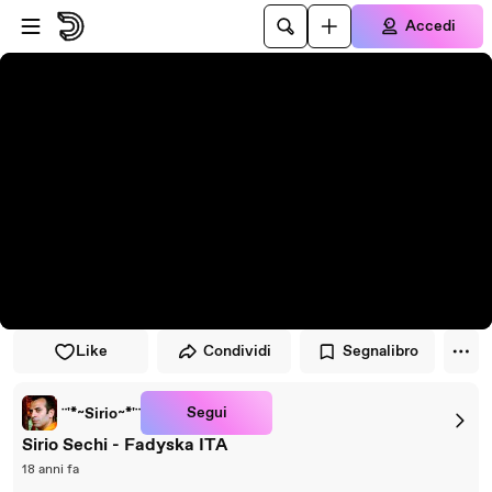
Vai al lettore
Passa al contenuto principale
Accedi
Like
Condividi
Segnalibro
Segui
¨'*~Sirio~*'¨
Sirio Sechi - Fadyska ITA
18 anni fa