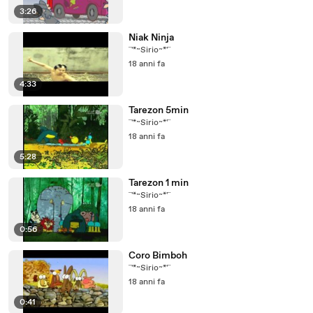
3:26
Niak Ninja
¨'*~Sirio~*'¨
18 anni fa
4:33
Tarezon 5min
¨'*~Sirio~*'¨
18 anni fa
5:28
Tarezon 1 min
¨'*~Sirio~*'¨
18 anni fa
0:56
Coro Bimboh
¨'*~Sirio~*'¨
18 anni fa
0:41