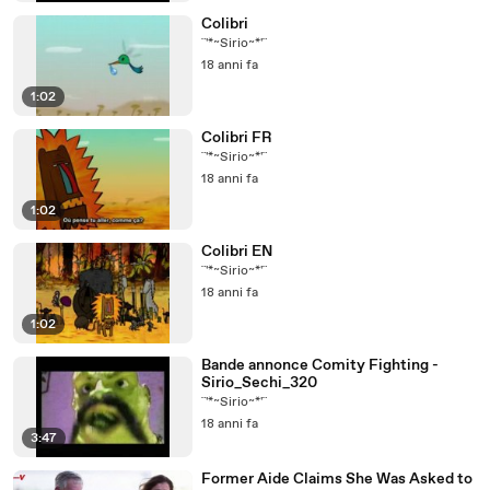
Colibri
¨'*~Sirio~*'¨
18 anni fa
1:02
Colibri FR
¨'*~Sirio~*'¨
18 anni fa
1:02
Colibri EN
¨'*~Sirio~*'¨
18 anni fa
1:02
Bande annonce Comity Fighting -
Sirio_Sechi_320
¨'*~Sirio~*'¨
18 anni fa
3:47
Former Aide Claims She Was Asked to