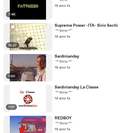
¨'*~Sirio~*'¨
18 anni fa
7:45
Supreme Power -ITA- Sirio Sechi
¨'*~Sirio~*'¨
18 anni fa
15:27
Sardinianday
¨'*~Sirio~*'¨
18 anni fa
1:50
Sardinianday La Classe
¨'*~Sirio~*'¨
18 anni fa
1:01
REDBOY
¨'*~Sirio~*'¨
18 anni fa