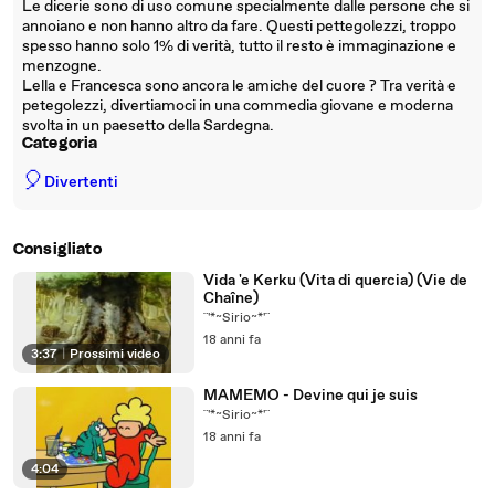
Le dicerie sono di uso comune specialmente dalle persone che si
annoiano e non hanno altro da fare. Questi pettegolezzi, troppo
spesso hanno solo 1% di verità, tutto il resto è immaginazione e
menzogne.
Lella e Francesca sono ancora le amiche del cuore ? Tra verità e
petegolezzi, divertiamoci in una commedia giovane e moderna
svolta in un paesetto della Sardegna.
Categoria
🎈
Divertenti
Consigliato
Vida 'e Kerku (Vita di quercia) (Vie de
Chaîne)
¨'*~Sirio~*'¨
18 anni fa
3:37
|
Prossimi video
MAMEMO - Devine qui je suis
¨'*~Sirio~*'¨
18 anni fa
4:04