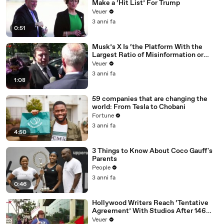
Make a ‘Hit List’ For Trump
Veuer
3 anni fa
0:51
Musk’s X Is ‘the Platform With the
Largest Ratio of Misinformation or
Disinformation’ Amongst All Social
Veuer
Media Platforms
3 anni fa
1:08
59 companies that are changing the
world: From Tesla to Chobani
Fortune
3 anni fa
4:50
3 Things to Know About Coco Gauff's
Parents
People
3 anni fa
0:46
Hollywood Writers Reach ‘Tentative
Agreement’ With Studios After 146
Day Strike
Veuer