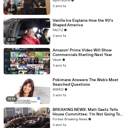
SportsGrid
3 anni fa
2:01
Vanilla Ice Explains How the 90’s
Shaped America
FACTZ
3 anni fa
2:55
Amazon’ Prime Video Will Show
Commercials Starting Next Year
Veuer
3 anni fa
0:36
Pokimane Answers The Web's Most
Searched Questions
WIRED
3 anni fa
11:13
BREAKING NEWS: Matt Gaetz Tells
House Committee: 'I'm Not Going To
Vote For A Continuing Resolution'
Forbes Breaking News
3 anni fa