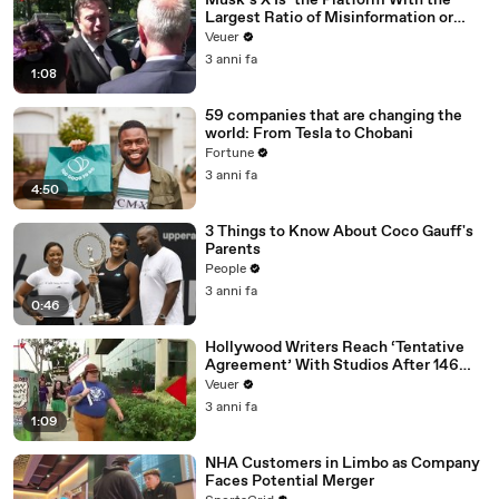
Musk’s X Is ‘the Platform With the
Largest Ratio of Misinformation or
Disinformation’ Amongst All Social
Veuer
Media Platforms
3 anni fa
1:08
59 companies that are changing the
world: From Tesla to Chobani
Fortune
3 anni fa
4:50
3 Things to Know About Coco Gauff's
Parents
People
3 anni fa
0:46
Hollywood Writers Reach ‘Tentative
Agreement’ With Studios After 146
Day Strike
Veuer
3 anni fa
1:09
NHA Customers in Limbo as Company
Faces Potential Merger