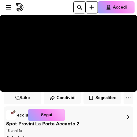
Vai al lettore
Passa al contenuto principale
Accedi
Like
Condividi
Segnalibro
Segui
ecciu
Spot Provini La Porta Accanto 2
18 anni fa