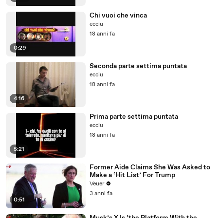
Chi vuoi che vinca
ecciu
18 anni fa
0:29
Seconda parte settima puntata
ecciu
18 anni fa
4:16
Prima parte settima puntata
ecciu
18 anni fa
5:21
Former Aide Claims She Was Asked to
Make a ‘Hit List’ For Trump
Veuer
3 anni fa
0:51