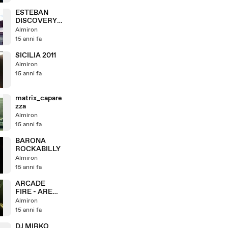
STRANO
ODORE...'
ESTEBAN
DISCOVERY
CHANNEL
Almiron
15 anni fa
SICILIA 2011
Almiron
15 anni fa
matrix_capare
zza
Almiron
15 anni fa
BARONA
ROCKABILLY
Almiron
15 anni fa
ARCADE
FIRE - ARENA
CIVICA - 5
Almiron
LUGLIO 2011
15 anni fa
DJ MIRKO