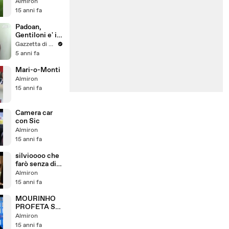
04/12/2011
Almiron
15 anni fa
Padoan,
Gentiloni e' il
nostro Totti
Gazzetta di Parma
5 anni fa
Mari-o-Monti
Almiron
15 anni fa
Camera car
con Sic
Almiron
15 anni fa
silvioooo che
farò senza di
te!!!!
Almiron
15 anni fa
MOURINHO
PROFETA SU
ROCCHI:
Almiron
'SENTO UNO
15 anni fa