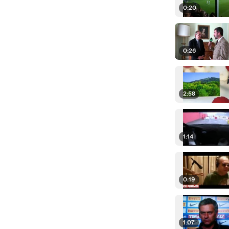
0:20
0:26
2:58
1:14
0:19
1:07