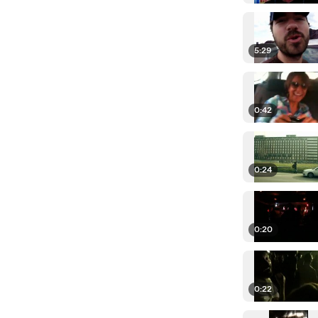
5:29
0:42
0:24
0:20
0:22