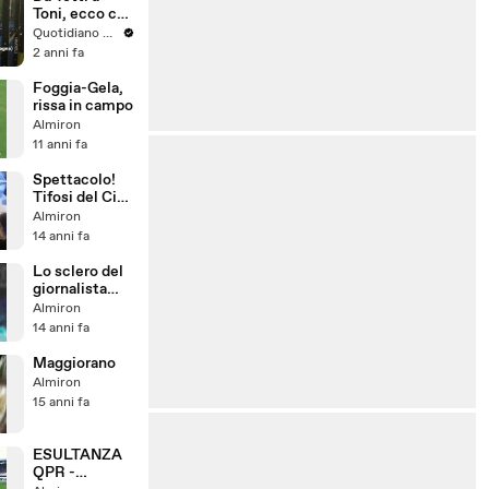
SUE PAROLE
Toni, ecco chi
partecipa
Quotidiano Nazionale
all'Illumia
2 anni fa
Padel Cup
Foggia-Gela,
rissa in campo
Almiron
11 anni fa
Spettacolo!
Tifosi del City
cantano Hey
Almiron
Jude
14 anni fa
Lo sclero del
giornalista
tifoso
Almiron
Pellegatti
14 anni fa
contro Conte
Maggiorano
Almiron
15 anni fa
ESULTANZA
QPR -