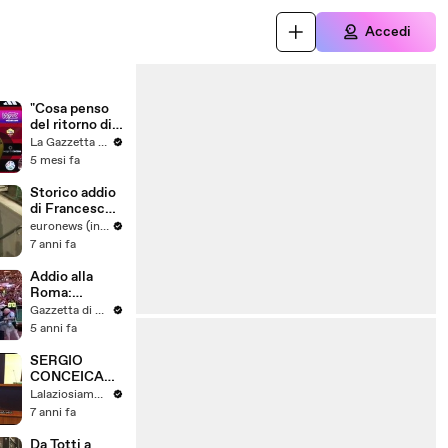
Accedi
"Cosa penso
del ritorno di
Totti?": la
La Gazzetta dello Sport
risposta di
5 mesi fa
Gasperini fa
ridere tutti
Storico addio
di Francesco
Totti alla
euronews (in Italiano)
Roma
7 anni fa
Addio alla
Roma:
ovazione dei
Gazzetta di Parma
tifosi per
5 anni fa
Francesco
Totti
SERGIO
nell'ultima
CONCEICAO
partita
PARLA
Lalaziosiamonoi
DELLA LAZIO
7 anni fa
E DI TOTTI -
ASCOLTA LE
Da Totti a