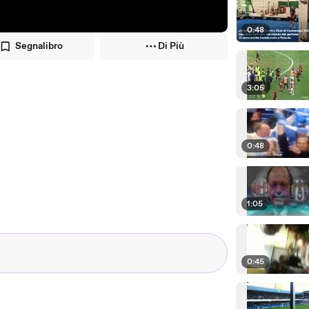
0:48
Segnalibro
Di Più
3:05
0:48
1:05
0:45