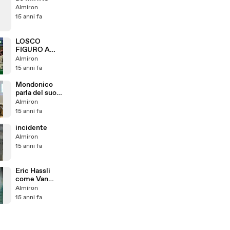
Almiron
15 anni fa
LOSCO
FIGURO A
PONTIDA
Almiron
15 anni fa
Mondonico
parla del suo
addio
Almiron
15 anni fa
incidente
Almiron
15 anni fa
Eric Hassli
come Van
Basten: gol da
Almiron
incorniciare
15 anni fa