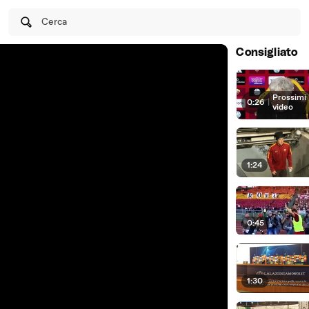
Cerca
Consigliato
Prossimi
0:26
|
video
1:24
0:45
1:30