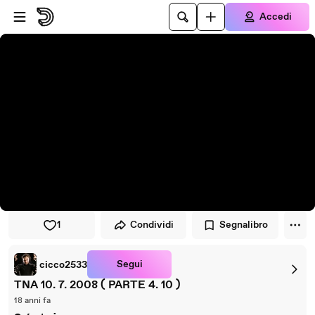
Vai al lettore
Passa al contenuto principale
Accedi
1
Condividi
Segnalibro
Segui
cicco2533
TNA 10. 7. 2008 ( PARTE 4. 10 )
18 anni fa