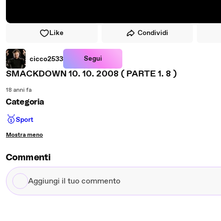
Like
Condividi
Segui
cicco2533
SMACKDOWN 10. 10. 2008 ( PARTE 1. 8 )
18 anni fa
Categoria
🥇
Sport
Mostra meno
Commenti
Aggiungi
il
tuo
commento