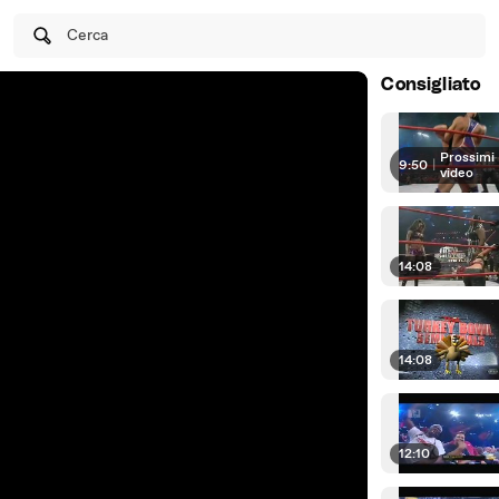
Cerca
Consigliato
Prossimi
9:50
|
video
14:08
14:08
12:10