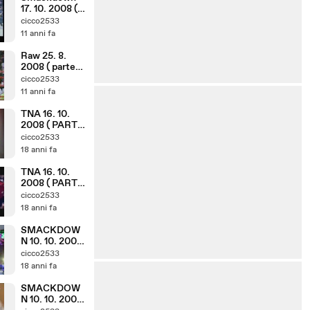
17. 10. 2008 (
parte 1. 8 )
cicco2533
11 anni fa
Raw 25. 8.
2008 ( parte
6. 10 )
cicco2533
11 anni fa
TNA 16. 10.
2008 ( PARTE
7. 10 )
cicco2533
18 anni fa
TNA 16. 10.
2008 ( PARTE
2. 10 )
cicco2533
18 anni fa
SMACKDOW
N 10. 10. 2008
( PARTE 7. 8 )
cicco2533
18 anni fa
SMACKDOW
N 10. 10. 2008