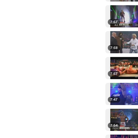
7:57
7:58
7:57
7:47
7:54