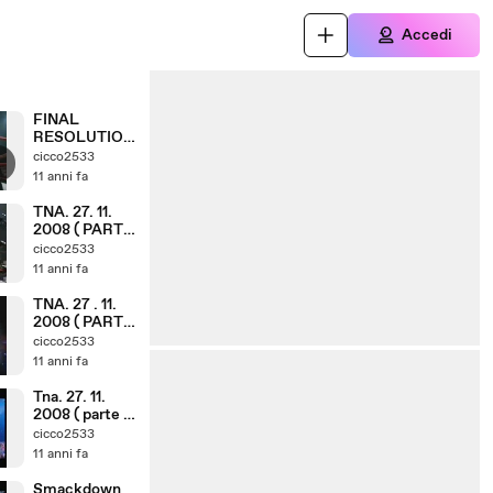
Accedi
FINAL
RESOLUTION
8. 12. 2008 (
cicco2533
PARTE 13. 18 )
11 anni fa
TNA. 27. 11.
2008 ( PARTE
4. 6 )
cicco2533
11 anni fa
TNA. 27 . 11.
2008 ( PARTE
2. 6 )
cicco2533
11 anni fa
Tna. 27. 11.
2008 ( parte 1,
6 )
cicco2533
11 anni fa
Smackdown