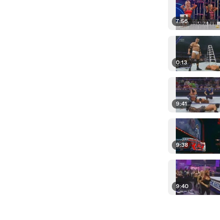
7:56
0:13
9:41
9:38
9:40