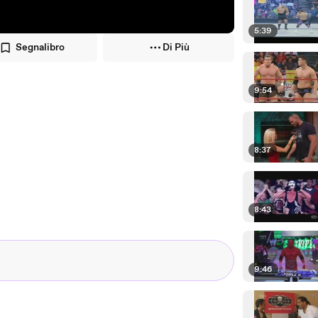
5:39
Segnalibro
Di Più
9:54
8:37
8:43
9:46