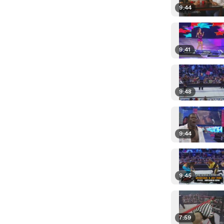
9:44
9:41
9:48
9:44
9:45
7:59