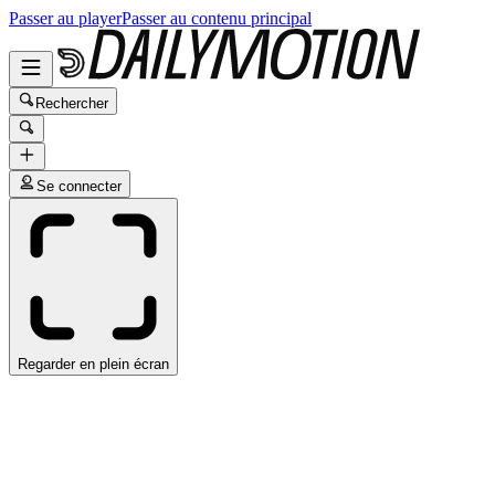
Passer au player
Passer au contenu principal
Rechercher
Se connecter
Regarder en plein écran