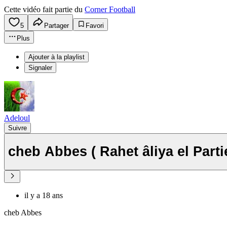
Cette vidéo fait partie du
Corner Football
5
Partager
Favori
Plus
Ajouter à la playlist
Signaler
Adeloul
Suivre
cheb Abbes ( Rahet âliya el P
il y a 18 ans
cheb Abbes