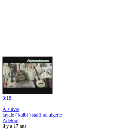
3:18
|
À suivre
layale ( kalbi ) staifi rai algerie
Adeloul
il y a 17 ans