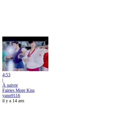
4:53
|
À suivre
Fairies More Kiss
yann9116
il y a 14 ans