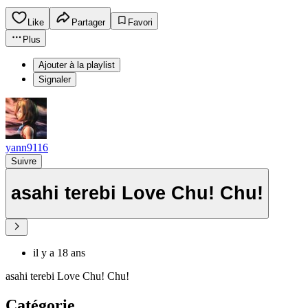
Like
Partager
Favori
Plus
Ajouter à la playlist
Signaler
yann9116
Suivre
asahi terebi Love Chu! Chu!
il y a 18 ans
asahi terebi Love Chu! Chu!
Catégorie