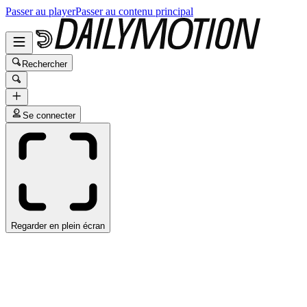
Passer au player
Passer au contenu principal
Rechercher
Se connecter
Regarder en plein écran