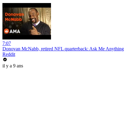
7:07
Donovan McNabb, retired NFL quarterback: Ask Me Anything
Reddit
il y a 9 ans