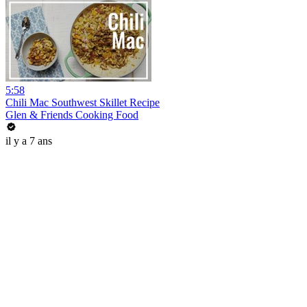
5:58
Chili Mac Southwest Skillet Recipe
Glen & Friends Cooking Food
il y a 7 ans