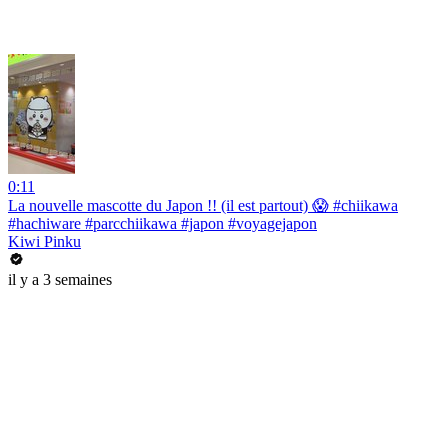
0:11
La nouvelle mascotte du Japon !! (il est partout) 😱 #chiikawa
#hachiware #parcchiikawa #japon #voyagejapon
Kiwi Pinku
il y a 3 semaines