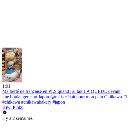
1:01
Ma fierté de française en PLS quand j'ai fait LA QUEUE devant
une boulangerie au Japon 😔mais c'était pour mon pain Chiikawa 🍞
#chikawa #chikawabakery #japon
Kiwi Pinku
il y a 2 semaines