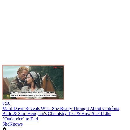
8:08
Maril Davis Reveals What She Really Thought About Caitríona
Balfe & Sam Heughan's Chemistry Test & How She'd Like
"Outlander" to End
SheKnows