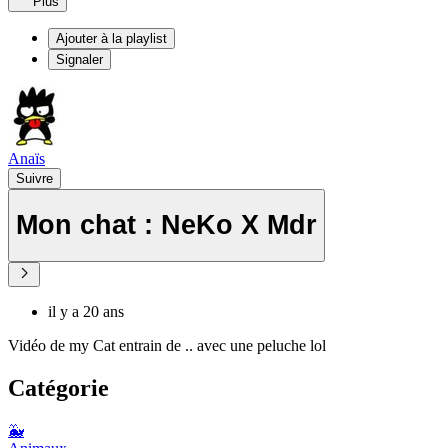
Plus
Ajouter à la playlist
Signaler
Anaïs
Suivre
Mon chat : NeKo X Mdr
il y a 20 ans
Vidéo de my Cat entrain de .. avec une peluche lol
Catégorie
🐳