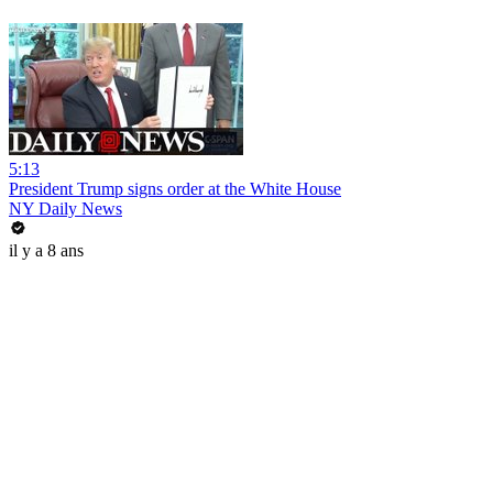
5:13
President Trump signs order at the White House
NY Daily News
il y a 8 ans