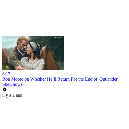
6:17
Ron Moore on Whether He’ll Return For the End of 'Outlander'
SheKnows
il y a 2 ans