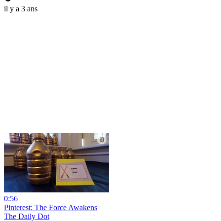
il y a 3 ans
0:56
Pinterest: The Force Awakens
The Daily Dot