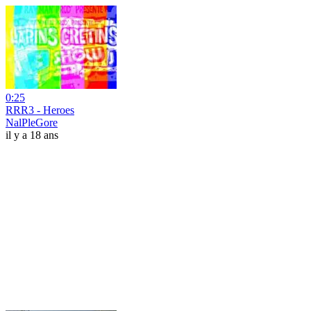
0:25
RRR3 - Heroes
NalPleGore
il y a 18 ans