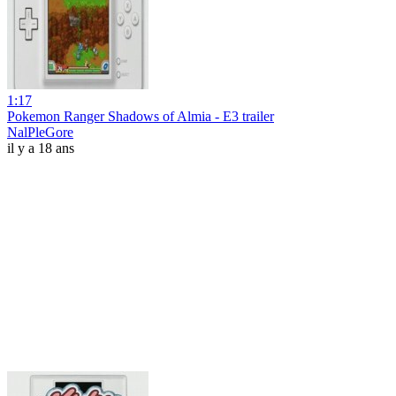
1:17
Pokemon Ranger Shadows of Almia - E3 trailer
NalPleGore
il y a 18 ans