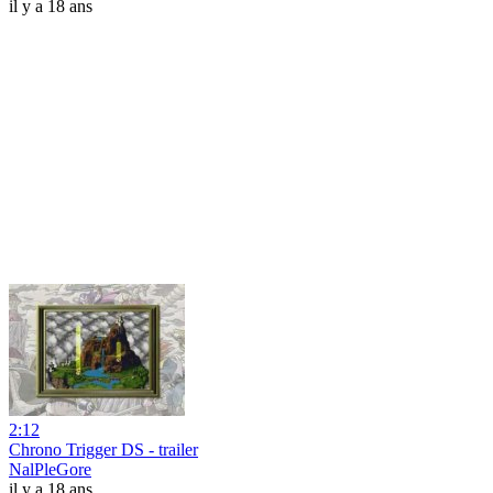
il y a 18 ans
2:12
Chrono Trigger DS - trailer
NalPleGore
il y a 18 ans