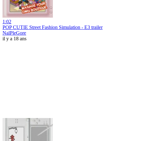
1:02
POP CUTIE Street Fashion Simulation - E3 trailer
NalPleGore
il y a 18 ans