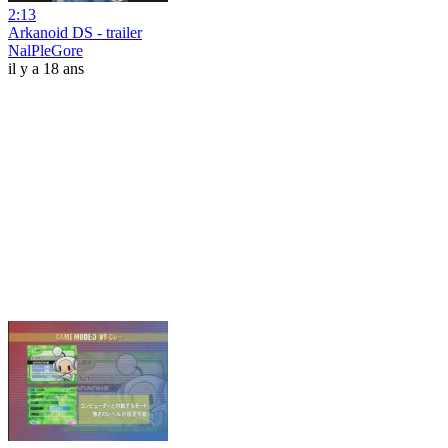
2:13
Arkanoid DS - trailer
NalPleGore
il y a 18 ans