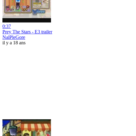
0:37
Prey The Stars - E3 trailer
NalPleGore
il y a 18 ans