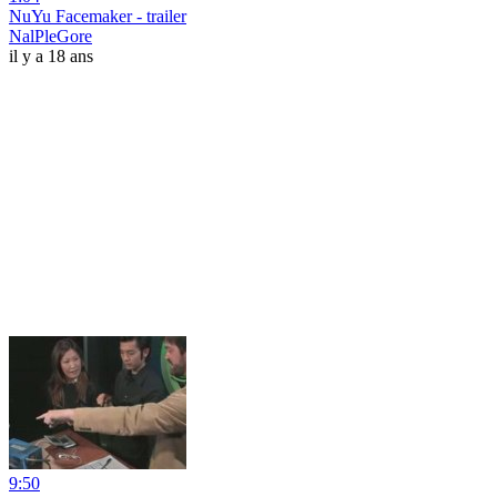
NuYu Facemaker - trailer
NalPleGore
il y a 18 ans
9:50