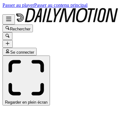
Passer au player
Passer au contenu principal
Rechercher
Se connecter
Regarder en plein écran