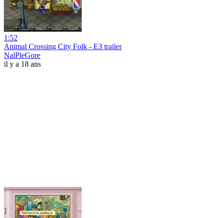
1:52
Animal Crossing City Folk - E3 trailer
NalPleGore
il y a 18 ans