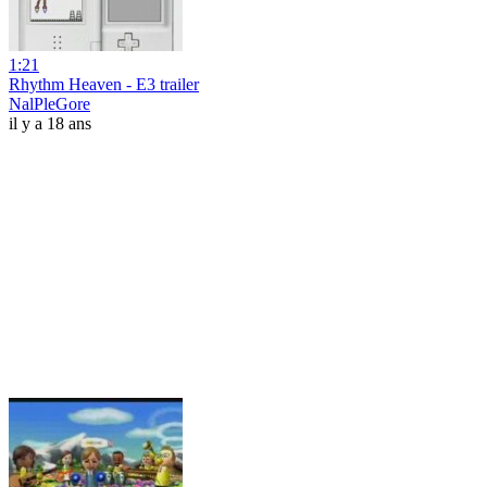
1:21
Rhythm Heaven - E3 trailer
NalPleGore
il y a 18 ans