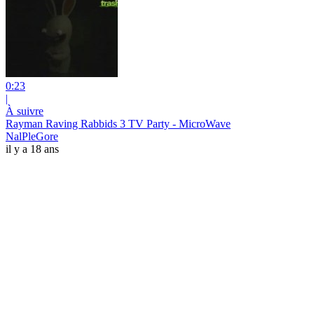
0:23
|
À suivre
Rayman Raving Rabbids 3 TV Party - MicroWave
NalPleGore
il y a 18 ans