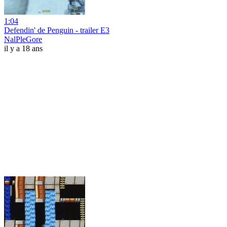
1:04
Defendin' de Penguin - trailer E3
NalPleGore
il y a 18 ans