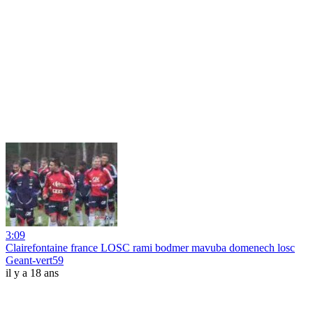
3:09
Clairefontaine france LOSC rami bodmer mavuba domenech losc
Geant-vert59
il y a 18 ans