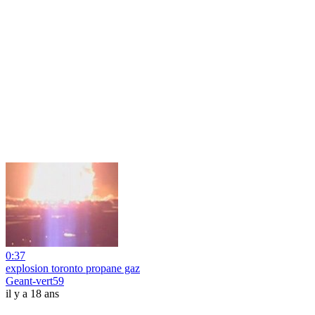
0:37
explosion toronto propane gaz
Geant-vert59
il y a 18 ans