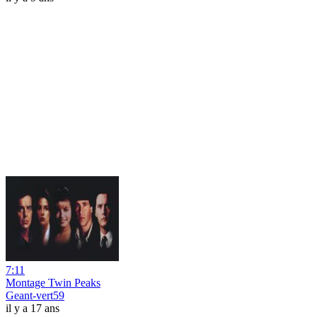
7:11
Montage Twin Peaks
Geant-vert59
il y a 17 ans