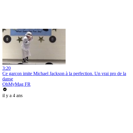
3:20
Ce garçon imite Michael Jackson à la perfection. Un vrai pro de la
danse
OhMyMag FR
il y a 4 ans