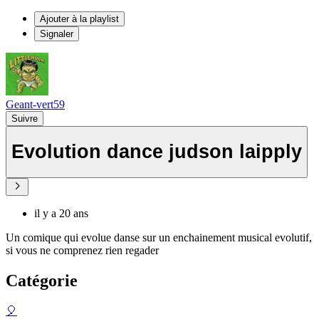
Ajouter à la playlist
Signaler
Geant-vert59
Suivre
Evolution dance judson laipply
il y a 20 ans
Un comique qui evolue danse sur un enchainement musical evolutif,
si vous ne comprenez rien regader
Catégorie
🎈