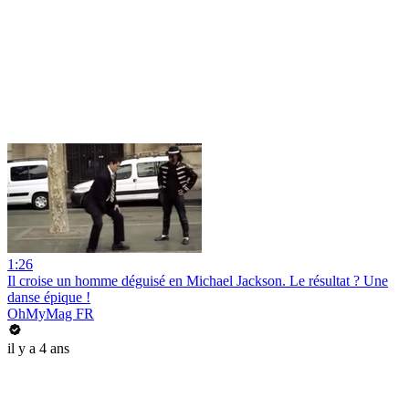
1:26
Il croise un homme déguisé en Michael Jackson. Le résultat ? Une
danse épique !
OhMyMag FR
il y a 4 ans