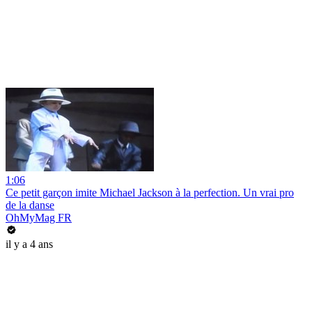
1:06
Ce petit garçon imite Michael Jackson à la perfection. Un vrai pro
de la danse
OhMyMag FR
il y a 4 ans