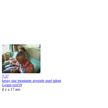
7:37
kessy star montante aveugle quel talent
Geant-vert59
il y a 17 ans