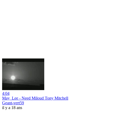
4:04
May_Lee - Need Miloud Tony Mitchell
Geant-vert59
il y a 18 ans