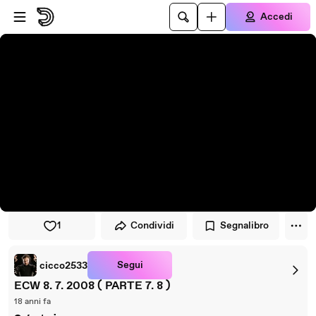
Vai al lettore
Passa al contenuto principale
Accedi
1
Condividi
Segnalibro
Segui
cicco2533
ECW 8. 7. 2008 ( PARTE 7. 8 )
18 anni fa