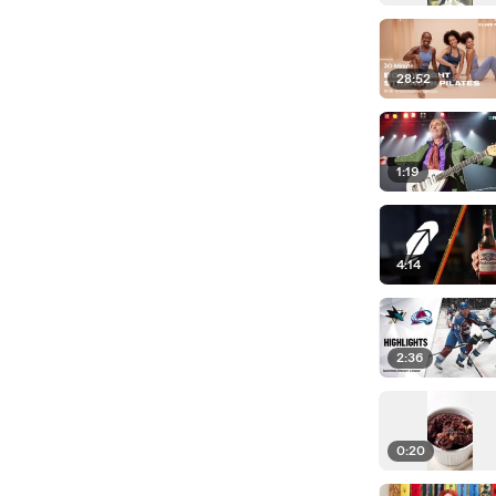
28:52
1:19
4:14
2:36
0:20