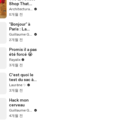
Shop That
Helped Megan
Architectural Digest
Stalter Adopt
5개월 전
A New Dog
"Bonjour" à
Paris : La
phrase qui
Guillaume Genou
dégénère en
2개월 전
agression
Promis il a pas
été forcé 😭
Rayalix
3개월 전
C’est quoi le
test du sac à
main ?
Laurène ✨
3개월 전
Hack mon
cerveau
Guillaume Genou
4개월 전