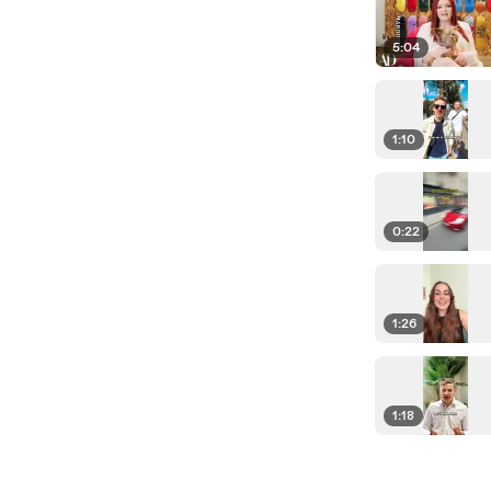
5:04
1:10
0:22
1:26
1:18