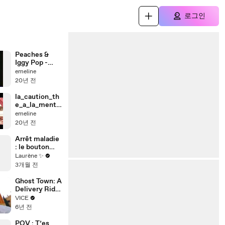
로그인
Peaches &
Iggy Pop -
Kick It
emeline
20년 전
la_caution_th
e_a_la_menth
e
emeline
20년 전
Arrêt maladie
: le bouton
d’alerte ??
Laurène ✨
3개월 전
Ghost Town: A
Delivery Rider
in the Empty
VICE
Streets of
6년 전
Barcelona
POV : T’es