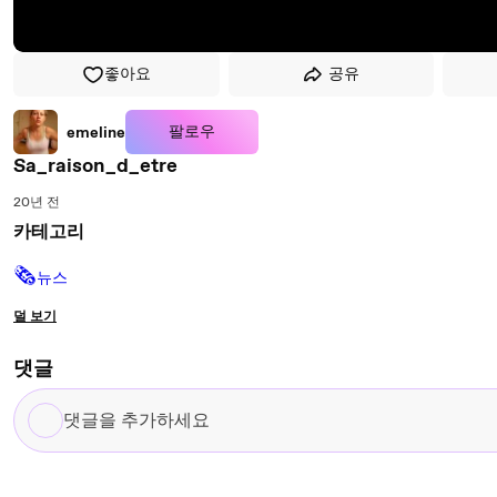
좋아요
공유
팔로우
emeline
Sa_raison_d_etre
20년 전
카테고리
🗞
뉴스
덜 보기
댓글
댓
글
을
추