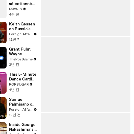
sélectionné
en Équipe de
Maxallix
France contre
4주 전
le Paraguay
🇫🇷🇵🇾
Keith Gessen
on Russia's
Soviet
Foreign Affairs
Legacy
12년 전
Grant Fuhr:
Wayne
Gretzky's
ThePostGame
Favorite
3년 전
Black Athlete
Of All Time
This 5-Minute
Dance Cardio
Workout Is a
POPSUGAR
Blast For the
4년 전
Whole Family
Samuel
Palmisano on
Cybersecurity
Foreign Affairs
&
12년 전
Corporations
Inside George
Nakashima’s