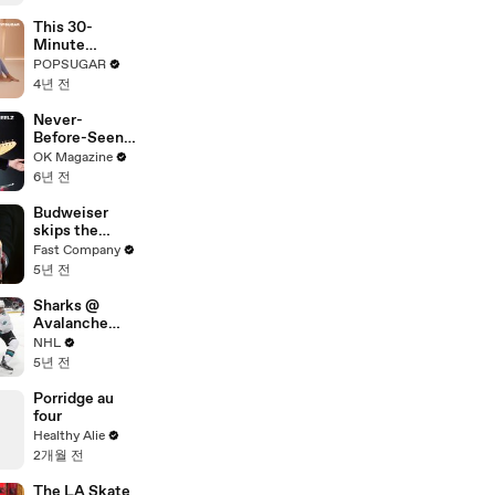
This 30-
Minute
Bodyweight
POPSUGAR
Pilates
4년 전
Routine Will
Wake Up Your
Never-
Muscles
Before-Seen
Footage Of
OK Magazine
Tom Petty’s
6년 전
Final
Moments On
Budweiser
Stage In New
skips the
REELZ Doc:
Super Bowl,
Fast Company
Watch
and
5년 전
Robinhood’s
reputation
Sharks @
takes a
Avalanche
tumble—
4/30/21 | NHL
NHL
brand hit and
Highlights
5년 전
miss of the
week
Porridge au
four
Healthy Alie
2개월 전
The LA Skate