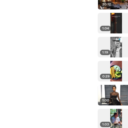
20:12
1:04
1:19
0:29
1:00
1:03