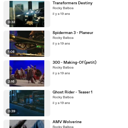
Transformers Destiny
Rocky Balboa
il y a 19 ans
0:32
Spiderman 3 - Planeur
Rocky Balboa
il y a 19 ans
1:08
300 - Making-Of (petit)
Rocky Balboa
il y a 19 ans
2:16
Ghost Rider - Teaser 1
Rocky Balboa
il y a 19 ans
0:39
AMV Wolverine
Rocky Balboa