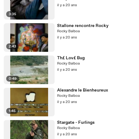
il y a 20 ans
3:35
Stallone rencontre Rocky
Rocky Balboa
il y a 20 ans
2:43
Th£ Lov£ Bug
Rocky Balboa
il y a 20 ans
0:49
Alexandre le Bienheureux
Rocky Balboa
il y a 20 ans
1:45
Stargate - Furlings
Rocky Balboa
il y a 20 ans