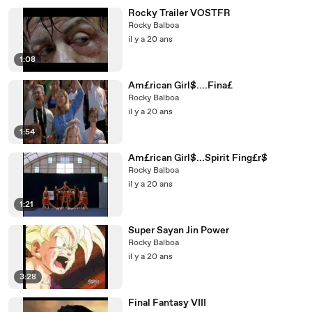
Rocky Trailer VOSTFR
Rocky Balboa
il y a 20 ans
1:08
Am£rican Girl$....Fina£
Rocky Balboa
il y a 20 ans
1:54
Am£rican Girl$...Spirit Fing£r$
Rocky Balboa
il y a 20 ans
1:21
Super Sayan Jin Power
Rocky Balboa
il y a 20 ans
3:28
Final Fantasy VIII