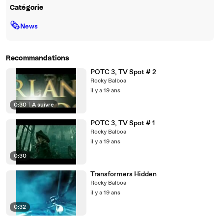
Catégorie
🗞
News
Recommandations
POTC 3, TV Spot # 2
Rocky Balboa
il y a 19 ans
0:30
|
À suivre
POTC 3, TV Spot # 1
Rocky Balboa
il y a 19 ans
0:30
Transformers Hidden
Rocky Balboa
il y a 19 ans
0:32