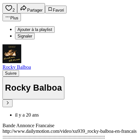
2
Partager
Favori
Plus
Ajouter à la playlist
Signaler
Rocky Balboa
Suivre
Rocky Balboa
il y a 20 ans
Bande Annonce Francaise
http://www.dailymotion.com/video/xu939_rocky-balboa-en-francais
::::::::::::::::::::::::::::::::::::::::::::::::::::::::::::::::::::::::::::::::::