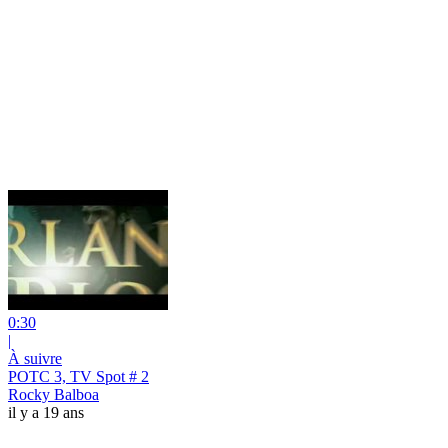
0:30
|
À suivre
POTC 3, TV Spot # 2
Rocky Balboa
il y a 19 ans