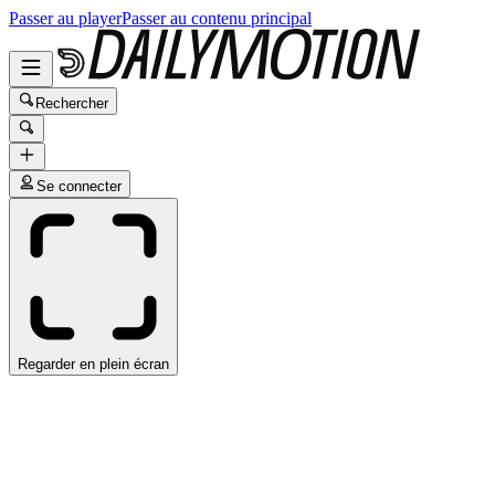
Passer au player
Passer au contenu principal
Rechercher
Se connecter
Regarder en plein écran