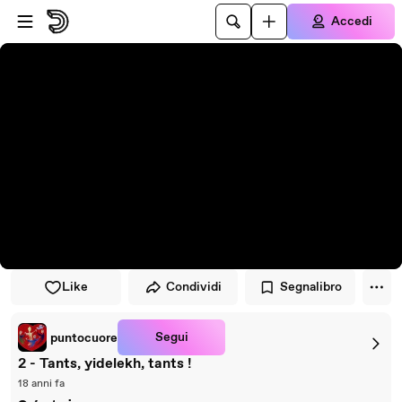
Vai al lettore
Passa al contenuto principale
Accedi
Like
Condividi
Segnalibro
Segui
puntocuore
2 - Tants, yidelekh, tants !
18 anni fa