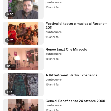
puntocuore
15 anni fa
6:56
Festival di teatro e musica al Rosario -
2011
puntocuore
15 anni fa
5:32
Renée tanzt Che Miracolo
puntocuore
16 anni fa
12:32
A BitterSweet Berlin Experience
puntocuore
16 anni fa
8:17
Cena di Beneficenza 24 ottobre 2008
puntocuore
18 anni fa