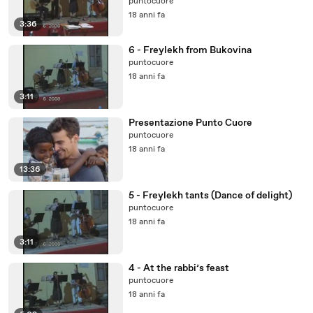
puntocuore
18 anni fa
3:36
6 - Freylekh from Bukovina
puntocuore
18 anni fa
3:11
Presentazione Punto Cuore
puntocuore
18 anni fa
13:36
5 - Freylekh tants (Dance of delight)
puntocuore
18 anni fa
3:11
4 - At the rabbi’s feast
puntocuore
18 anni fa