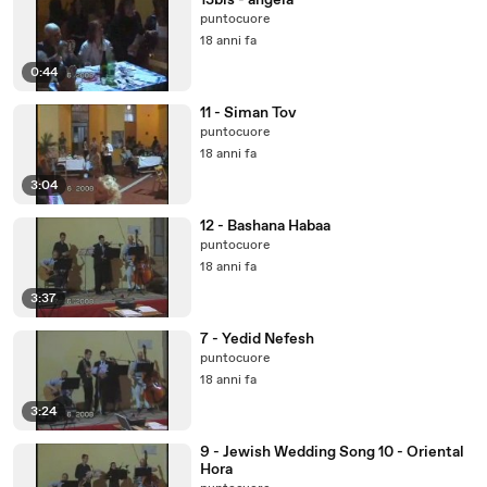
13bis - angela
puntocuore
18 anni fa
0:44
11 - Siman Tov
puntocuore
18 anni fa
3:04
12 - Bashana Habaa
puntocuore
18 anni fa
3:37
7 - Yedid Nefesh
puntocuore
18 anni fa
3:24
9 - Jewish Wedding Song 10 - Oriental
Hora