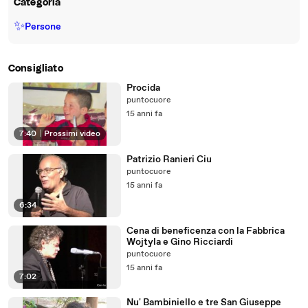
Categoria
✨
Persone
Consigliato
Procida
puntocuore
15 anni fa
7:40
|
Prossimi video
Patrizio Ranieri Ciu
puntocuore
15 anni fa
6:34
Cena di beneficenza con la Fabbrica
Wojtyla e Gino Ricciardi
puntocuore
15 anni fa
7:02
Nu' Bambiniello e tre San Giuseppe