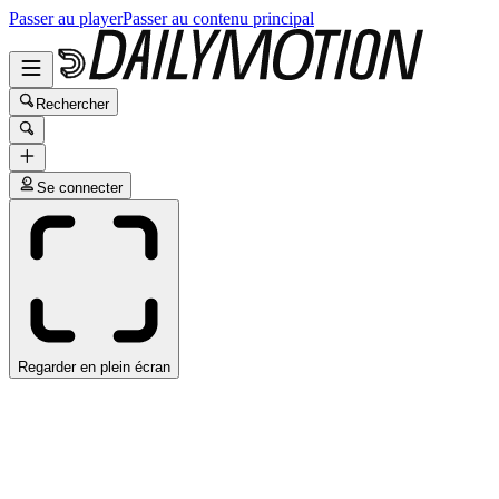
Passer au player
Passer au contenu principal
Rechercher
Se connecter
Regarder en plein écran