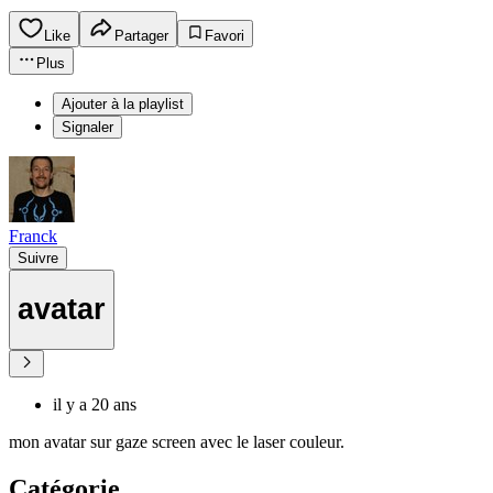
Like
Partager
Favori
Plus
Ajouter à la playlist
Signaler
Franck
Suivre
avatar
il y a 20 ans
mon avatar sur gaze screen avec le laser couleur.
Catégorie