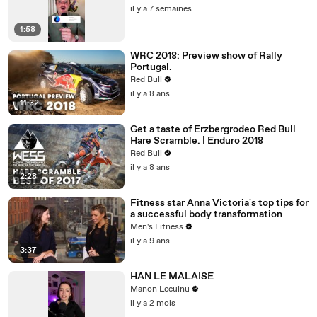
il y a 7 semaines
1:58
WRC 2018: Preview show of Rally
Portugal.
Red Bull
il y a 8 ans
11:32
Get a taste of Erzbergrodeo Red Bull
Hare Scramble. | Enduro 2018
Red Bull
il y a 8 ans
2:28
Fitness star Anna Victoria's top tips for
a successful body transformation
Men's Fitness
il y a 9 ans
3:37
HAN LE MALAISE
Manon Leculnu
il y a 2 mois