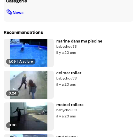
Catégorie
🗞
News
Recommandations
marine dans ma piscine
babychou88
il y a 20 ans
1:09
|
À suivre
celmar roller
babychou88
il y a 20 ans
0:24
moicel rollers
babychou88
il y a 20 ans
0:30
moi oiseau