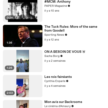
#MCM: Anthony
PAPER Magazine
il y a 10 ans
0:26
The Tuck Rules: More of the same
from Goodell
Sporting News
il y a 12 ans
1:36
ON A BESOIN DE VOUS 🚨
Sacha Borg
il y a 2 semaines
1:26
Les rois fainéants
Cynthia Enparle
il y a 4 semaines
2:03
Mon avis sur Backrooms
Le cinéma d'Amaury