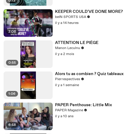
0:13
KEEPER COULD'VE DONE MORE?
beIN SPORTS USA
il y a 14 heures
2:06
ATTENTION LE PIÈGE
Manon Leculnu
il y a 2 mois
0:55
Alors tu as combien ? Quiz tableaux
Pierrespectives
il y a 1 semaine
1:06
PAPER Penthouse: Little Mix
PAPER Magazine
il y a 10 ans
6:58