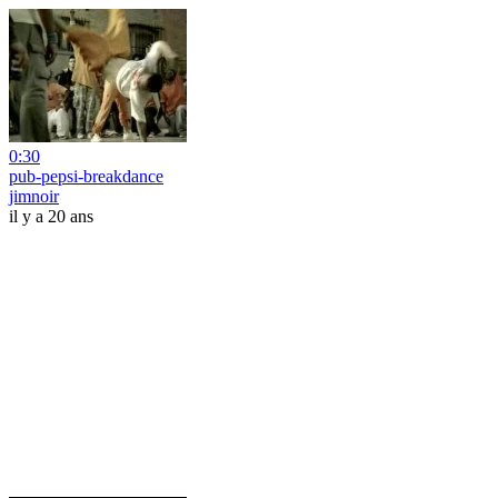
0:30
pub-pepsi-breakdance
jimnoir
il y a 20 ans