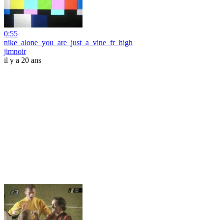
0:55
nike_alone_you_are_just_a_vine_fr_high
jimnoir
il y a 20 ans