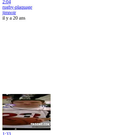
2:04
rugby-plaquage
jimnoir
il y a 20 ans
1:33