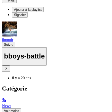
Plus
Ajouter à la playlist
Signaler
jimnoir
Suivre
bboys-battle
il y a 20 ans
Catégorie
🗞
News
Voir moins