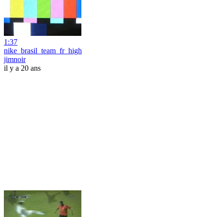
1:37
nike_brasil_team_fr_high
jimnoir
il y a 20 ans