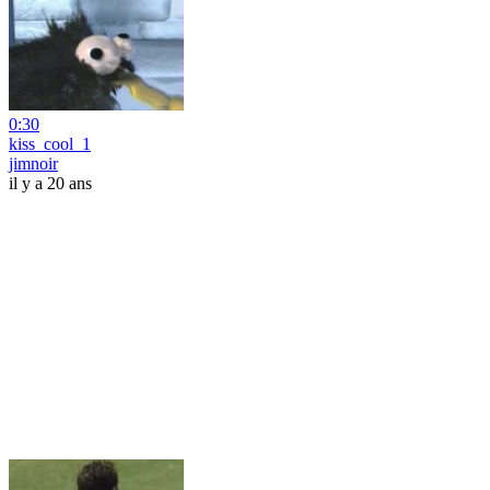
0:30
kiss_cool_1
jimnoir
il y a 20 ans