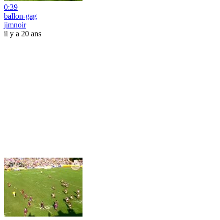
0:39
ballon-gag
jimnoir
il y a 20 ans