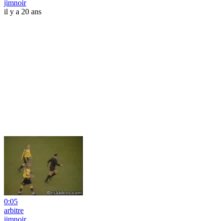
jimnoir
il y a 20 ans
0:05
arbitre
jimnoir