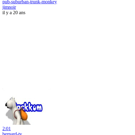
pub-suburban-trunk-monkey
jimnoir
il y a 20 ans
2:01
bernard-tv