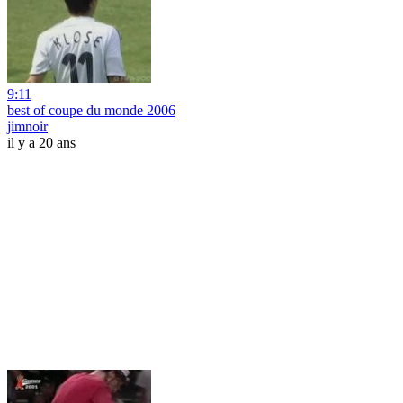
9:11
best of coupe du monde 2006
jimnoir
il y a 20 ans