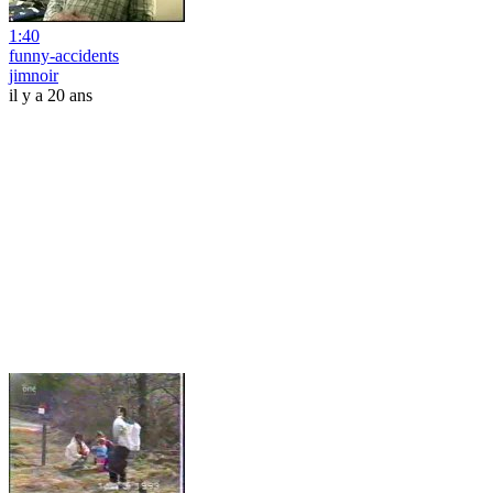
1:40
funny-accidents
jimnoir
il y a 20 ans