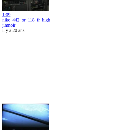
1:09
nike_442_or_118_fr_high
jimnoir
il y a 20 ans