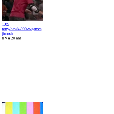
1:05
tony-hawk-900-x-games
jimnoir
il y a 20 ans