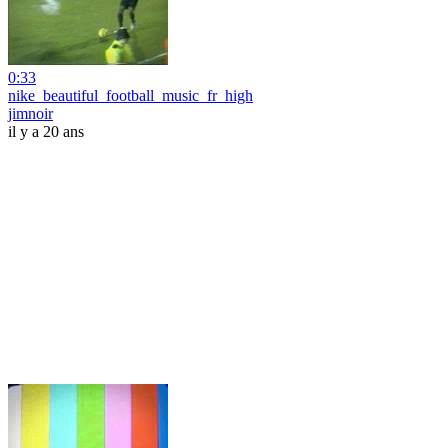
0:33
nike_beautiful_football_music_fr_high
jimnoir
il y a 20 ans