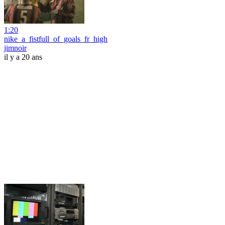
1:20
nike_a_fistfull_of_goals_fr_high
jimnoir
il y a 20 ans