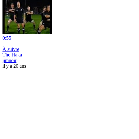
0:55
|
À suivre
The Haka
jimnoir
il y a 20 ans