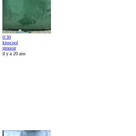
0:30
kisscool
jimnoir
il y a 20 ans