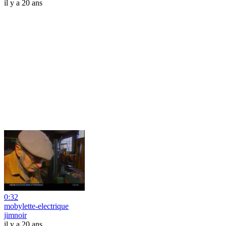
il y a 20 ans
0:32
mobylette-electrique
jimnoir
il y a 20 ans