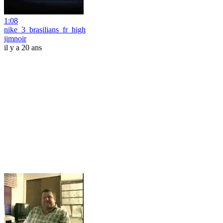
1:08
nike_3_brasilians_fr_high
jimnoir
il y a 20 ans