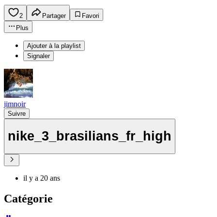
2
Partager
Favori
Plus
Ajouter à la playlist
Signaler
jimnoir
Suivre
nike_3_brasilians_fr_high
il y a 20 ans
Catégorie