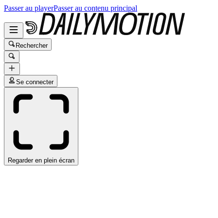
Passer au player
Passer au contenu principal
Rechercher
Se connecter
Regarder en plein écran