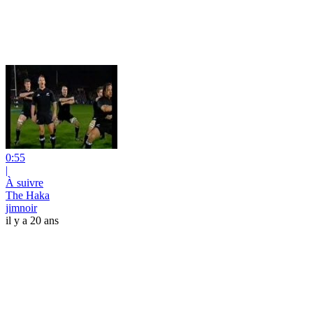
0:55
|
À suivre
The Haka
jimnoir
il y a 20 ans