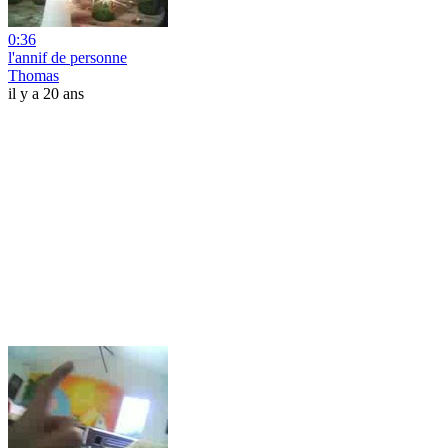
0:36
l'annif de personne
Thomas
il y a 20 ans