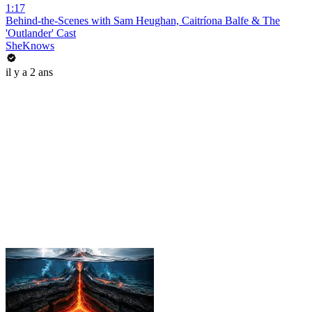
1:17
Behind-the-Scenes with Sam Heughan, Caitríona Balfe & The
'Outlander' Cast
SheKnows
il y a 2 ans