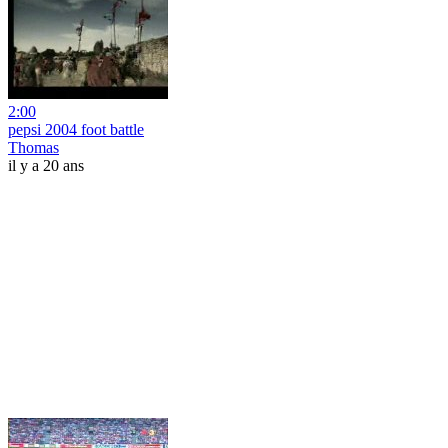
2:00
pepsi 2004 foot battle
Thomas
il y a 20 ans