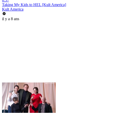
6:37
Taking My Kids to HEL [Kult America]
Kult America
il y a 8 ans