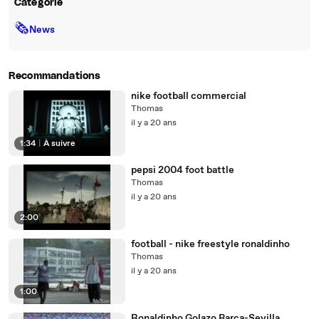
Catégorie
🗞
News
Recommandations
nike football commercial
Thomas
il y a 20 ans
1:34
|
À suivre
pepsi 2004 foot battle
Thomas
il y a 20 ans
2:00
football - nike freestyle ronaldinho
Thomas
il y a 20 ans
1:00
Ronaldinho Golazo Barça-Sevilla