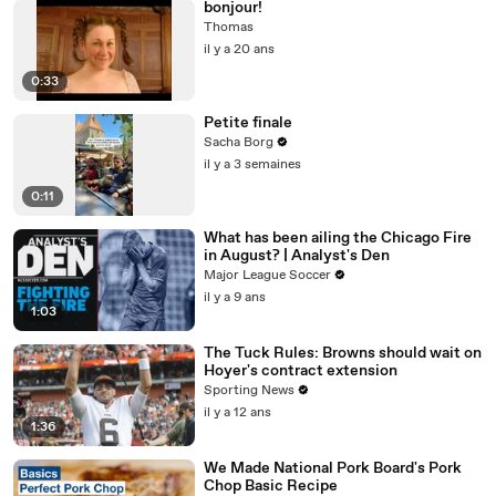
bonjour!
Thomas
il y a 20 ans
0:33
Petite finale
Sacha Borg
il y a 3 semaines
0:11
What has been ailing the Chicago Fire
in August? | Analyst's Den
Major League Soccer
il y a 9 ans
1:03
The Tuck Rules: Browns should wait on
Hoyer's contract extension
Sporting News
il y a 12 ans
1:36
We Made National Pork Board's Pork
Chop Basic Recipe