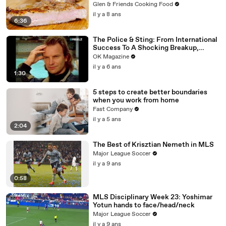
Glen & Friends Cooking Food
il y a 8 ans
6:36
The Police & Sting: From International
Success To A Shocking Breakup,
REELZ Doc Digs Deep: Watch
OK Magazine
il y a 6 ans
1:30
5 steps to create better boundaries
when you work from home
Fast Company
il y a 5 ans
2:04
The Best of Krisztian Nemeth in MLS
Major League Soccer
il y a 9 ans
0:58
MLS Disciplinary Week 23: Yoshimar
Yotun hands to face/head/neck
Major League Soccer
il y a 9 ans