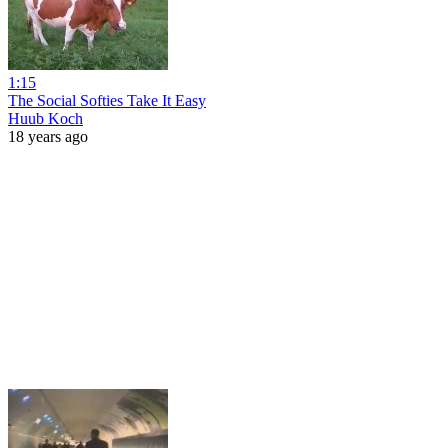
1:15
The Social Softies Take It Easy
Huub Koch
18 years ago