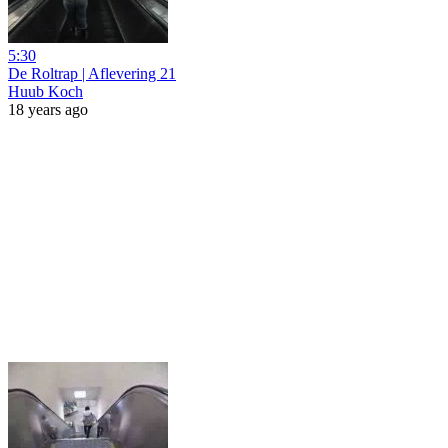
5:30
De Roltrap | Aflevering 21
Huub Koch
18 years ago