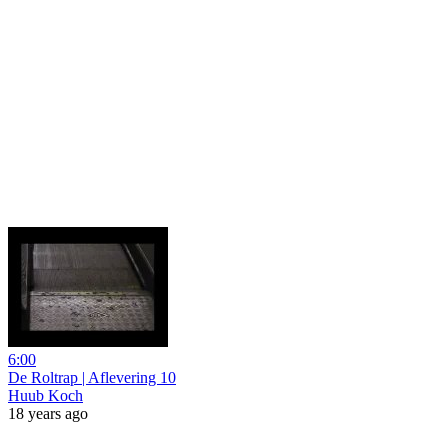
6:00
De Roltrap | Aflevering 10
Huub Koch
18 years ago