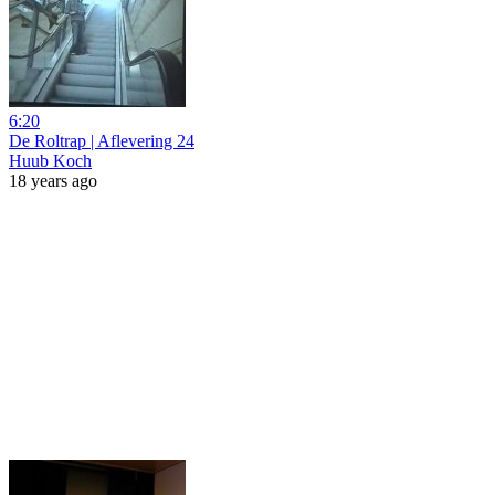
6:20
De Roltrap | Aflevering 24
Huub Koch
18 years ago