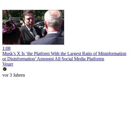
1:08
Musk’s X Is ‘the Platform With the Largest Ratio of Misinformation
or Disinformation’ Amongst All Social Media Platforms
Veuer
vor 3 Jahren