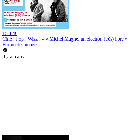
1:44:46
Ciné ! Pop ! Wizz ! – « Michel Magne, un électron (très) libre »
Forum des images
il y a 5 ans