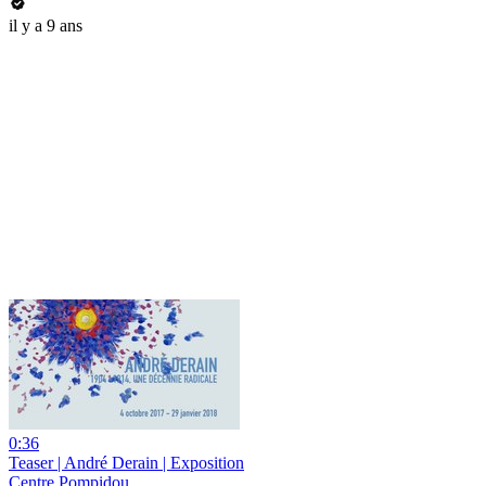
il y a 9 ans
0:36
Teaser | André Derain | Exposition
Centre Pompidou