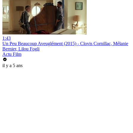
1:43
Un Peu Beaucoup Aveuglément (2015) - Clovis Cornillac, Mélanie
Bernier, Lilou Fogli
Actu Film
il y a 5 ans