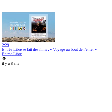
2:29
Entrée Libre se fait des films : « Voyage au bout de l’enfer »
Entrée Libre
il y a 8 ans