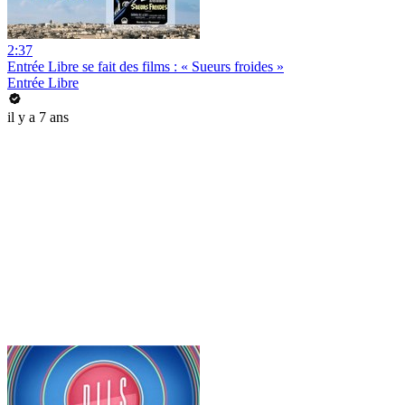
2:37
Entrée Libre se fait des films : « Sueurs froides »
Entrée Libre
il y a 7 ans