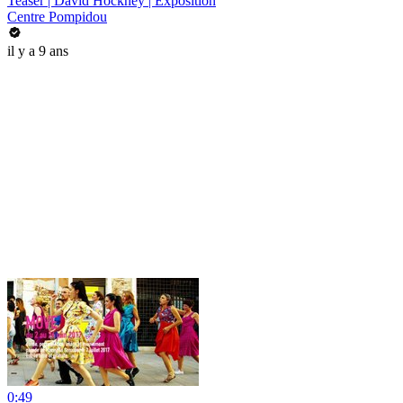
Teaser | David Hockney | Exposition
Centre Pompidou
il y a 9 ans
0:49