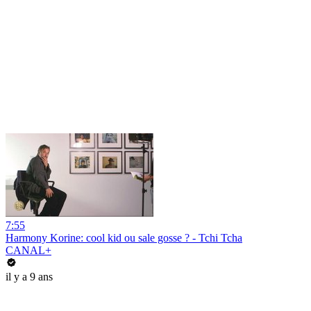
7:55
Harmony Korine: cool kid ou sale gosse ? - Tchi Tcha
CANAL+
il y a 9 ans