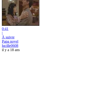
0:41
|
À suivre
Papa noyel
lucille0608
il y a 18 ans