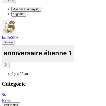
Plus
Ajouter à la playlist
Signaler
lucille0608
Suivre
anniversaire étienne 1
il y a 20 ans
Catégorie
🗞
News
Voir moins