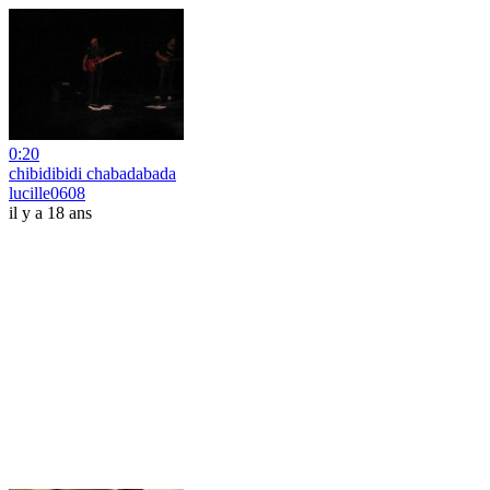
0:20
chibidibidi chabadabada
lucille0608
il y a 18 ans