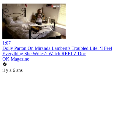
1:07
Dolly Parton On Miranda Lambert’s Troubled Life: ‘I Feel
Everything She Writes’: Watch REELZ Doc
OK Magazine
il y a 6 ans