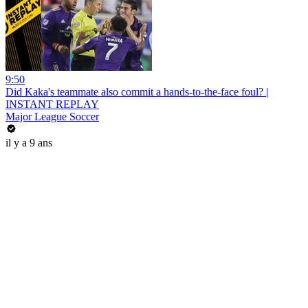
9:50
Did Kaka's teammate also commit a hands-to-the-face foul? |
INSTANT REPLAY
Major League Soccer
il y a 9 ans