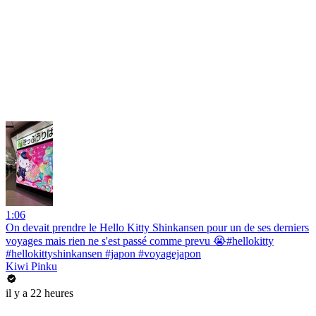
1:06
On devait prendre le Hello Kitty Shinkansen pour un de ses derniers
voyages mais rien ne s'est passé comme prevu 😭#hellokitty
#hellokittyshinkansen #japon #voyagejapon
Kiwi Pinku
il y a 22 heures