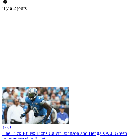
il y a 2 jours
1:33
The Tuck Rules: Lions Calvin Johnson and Bengals A.J. Green
injuries are significant