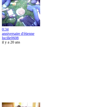
0:34
anniversaire d'étienne
lucille0608
il y a 20 ans