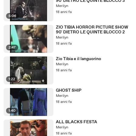
90' DIETRO LE QUINTE BLOCCO 3
Merilyn
18 anni fa
5:06
ZIO TIBIA HORROR PICTURE SHOW
90' DIETRO LE QUINTE BLOCCO 2
Merilyn
18 anni fa
2:47
Zio Tibia e il languorino
Merilyn
18 anni fa
1:22
GHOST SHIP
Merilyn
18 anni fa
1:40
ALL BLACKS FESTA
Merilyn
18 anni fa