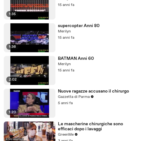
15 anni fa
1:35
supercopter Anni 80
Merilyn
15 anni fa
1:36
BATMAN Anni 60
Merilyn
15 anni fa
2:02
Nuove ragazze accusano il chirurgo
Gazzetta di Parma
5 anni fa
1:20
Le mascherine chirurgiche sono
efficaci dopo i lavaggi
GreenMe