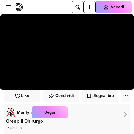
Vai al lettore
Passa al contenuto principale
Accedi
Like
Condividi
Segnalibro
Segui
Merilyn
Creep il Chirurgo
18 anni fa