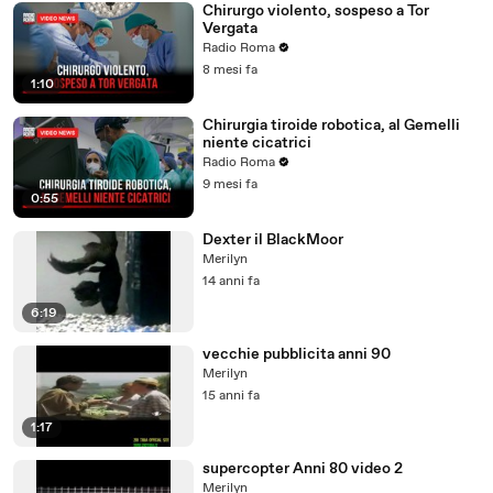
Chirurgo violento, sospeso a Tor
Vergata
Radio Roma
8 mesi fa
1:10
Chirurgia tiroide robotica, al Gemelli
niente cicatrici
Radio Roma
9 mesi fa
0:55
Dexter il BlackMoor
Merilyn
14 anni fa
6:19
vecchie pubblicita anni 90
Merilyn
15 anni fa
1:17
supercopter Anni 80 video 2
Merilyn