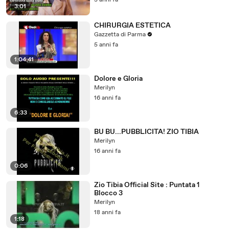
3 anni fa
3:01
CHIRURGIA ESTETICA
Gazzetta di Parma
5 anni fa
1:04:41
Dolore e Gloria
Merilyn
16 anni fa
6:33
BU BU...PUBBLICITA! ZIO TIBIA
Merilyn
16 anni fa
0:06
Zio Tibia Official Site : Puntata 1
Blocco 3
Merilyn
18 anni fa
1:18