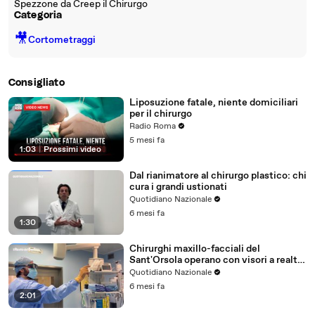
Spezzone da Creep il Chirurgo
Categoria
🎥
Cortometraggi
Consigliato
Liposuzione fatale, niente domiciliari
per il chirurgo
Radio Roma
5 mesi fa
1:03
|
Prossimi video
Dal rianimatore al chirurgo plastico: chi
cura i grandi ustionati
Quotidiano Nazionale
6 mesi fa
1:30
Chirurghi maxillo-facciali del
Sant'Orsola operano con visori a realtà
aumentata
Quotidiano Nazionale
6 mesi fa
2:01