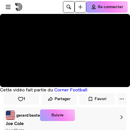
Passer au player
Passer au contenu principal
Se connecter
Cette vidéo fait partie du
Corner Football
1
Partager
Favori
Suivre
gerard baste
Joe Cole