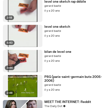
level one sketch rap débile
gerard baste
il y a 20 ans
2:18
level one sketch
gerard baste
il y a 20 ans
5:43
bilan de level one
gerard baste
il y a 20 ans
3:44
PSG (paris-saint-germain buts 2005-
2006)
gerard baste
il y a 20 ans
2:48
MEET THE INTERNET: Reddit
The Daily Dot