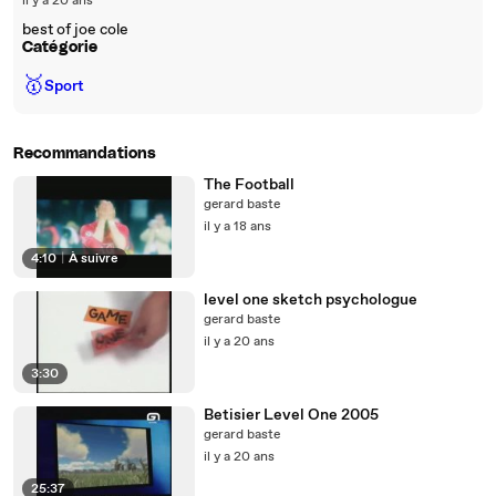
il y a 20 ans
best of joe cole
Catégorie
🥇
Sport
Recommandations
The Football
gerard baste
il y a 18 ans
4:10
|
À suivre
level one sketch psychologue
gerard baste
il y a 20 ans
3:30
Betisier Level One 2005
gerard baste
il y a 20 ans
25:37