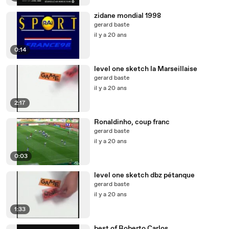
zidane mondial 1998
gerard baste
il y a 20 ans
0:14
level one sketch la Marseillaise
gerard baste
il y a 20 ans
2:17
Ronaldinho, coup franc
gerard baste
il y a 20 ans
0:03
level one sketch dbz pétanque
gerard baste
il y a 20 ans
1:33
best of Roberto Carlos