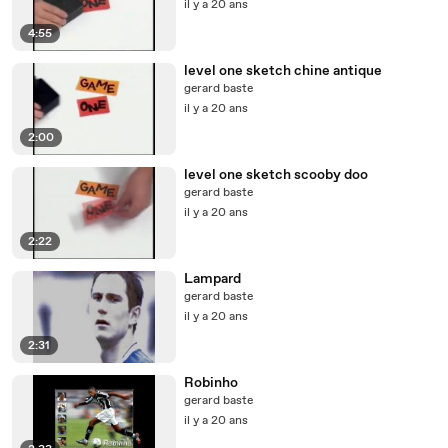
il y a 20 ans
4:55
level one sketch chine antique
gerard baste
il y a 20 ans
2:00
level one sketch scooby doo
gerard baste
il y a 20 ans
2:22
Lampard
gerard baste
il y a 20 ans
2:31
Robinho
gerard baste
il y a 20 ans