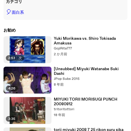
カテゴリ
🎈
面白系
お勧め
Yuki Morikawa vs. Shiro Tokisada
Amakusa
GojiRita777
2 か月前
2:53
|
次
[Unsubbed] Miyuki Watanabe Suki
Dashi
JPop Subs 2015
8 年前
4:26
MIYUKI TORII MORISUGI PUNCH
20080812
tritoritottori
18 年前
3:35
torii miyuki 2008 7 25 rikon suru sika