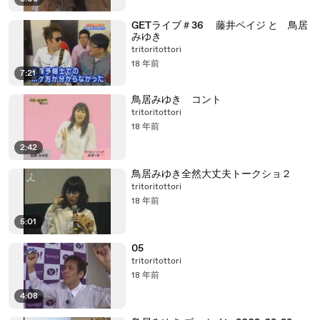
GETライブ＃36 藤井ペイジ と 鳥居
みゆき
tritoritottori
18 年前
7:21
鳥居みゆき コント
tritoritottori
18 年前
2:42
鳥居みゆき全然大丈夫トークショ２
tritoritottori
18 年前
5:01
05
tritoritottori
18 年前
4:08