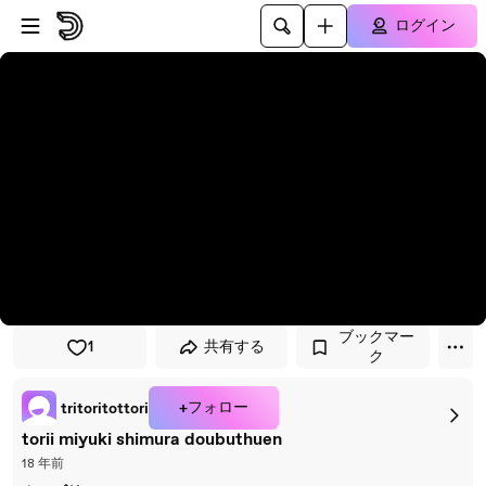
プレイヤーにスキップ
メインコンテンツにスキップ
ログイン
ブックマー
1
共有する
ク
+フォロー
tritoritottori
torii miyuki shimura doubuthuen
18 年前