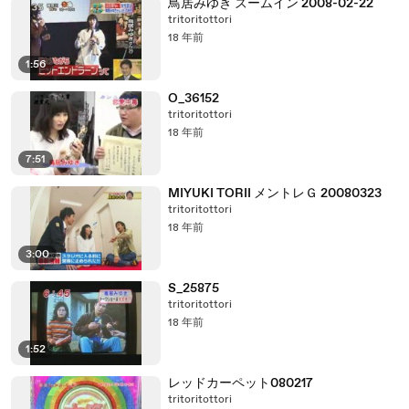
鳥居みゆき ズームイン 2008-02-22
tritoritottori
18 年前
1:56
O_36152
tritoritottori
18 年前
7:51
MIYUKI TORII メントレＧ 20080323
tritoritottori
18 年前
3:00
S_25875
tritoritottori
18 年前
1:52
レッドカーペット080217
tritoritottori