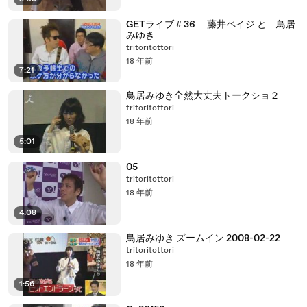
GETライブ＃36 藤井ペイジ と 鳥居
みゆき
tritoritottori
18 年前
7:21
鳥居みゆき全然大丈夫トークショ２
tritoritottori
18 年前
5:01
05
tritoritottori
18 年前
4:08
鳥居みゆき ズームイン 2008-02-22
tritoritottori
18 年前
1:56