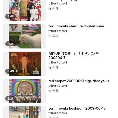
tritoritottori
18 年前
3:48
torii miyuki shimura doubuthuen
tritoritottori
18 年前
7:35
MIYUKI TORII もりすぎパンチ
20080617
tritoritottori
18 年前
9:43
red carpet 20080618 hige dansyaku
tritoritottori
18 年前
2:28
torii miyuki hoshiichi 2008-06-15
tritoritottori