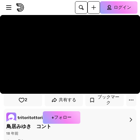
プレイヤーにスキップ
メインコンテンツにスキップ
ログイン
ブックマー
2
共有する
ク
+フォロー
tritoritottori
鳥居みゆき コント
18 年前